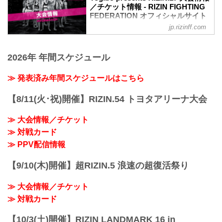
／チケット情報 - RIZIN FIGHTING
FEDERATION オフィシャルサイト
jp.rizinff.com
MOVIE
Yogibo presents RIZIN.27 in NAGOYA |
Official Trailer
2026年 年間スケジュール
youtu.be
大会概要
名称
≫ 発表済み年間スケジュールはこちら
Yogibo presents RIZIN.27
日時
【8/11(火･祝)開催】RIZIN.54 トヨタアリーナ大会
2021年3月21日（日）12:30開場／14:00開
始
≫ 大会情報／チケット
※ 開始時間は予定です。決定次第RIZIN
≫ 対戦カード
FFオフィシャルサイトにてご案内しま
す。
≫ PPV配信情報
終了予定時間
20:00頃
【9/10(木)開催】超RIZIN.5 浪速の超復活祭り
※試合内容、イベント進行によって終了
予定時間が前後することがありますので
≫ 大会情報／チケット
ご了承ください。
会場
≫ 対戦カード
日本ガイシホー...
【10/3(土)開催】RIZIN LANDMARK 16 in