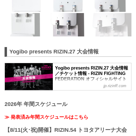
Yogibo presents RIZIN.27 大会情報
Yogibo presents RIZIN.27 大会情報
／チケット情報 - RIZIN FIGHTING
FEDERATION オフィシャルサイト
jp.rizinff.com
MOVIE
Yogibo presents RIZIN.27 in NAGOYA |
Official Trailer
2026年 年間スケジュール
youtu.be
大会概要
名称
≫ 発表済み年間スケジュールはこちら
Yogibo presents RIZIN.27
日時
【8/11(火･祝)開催】RIZIN.54 トヨタアリーナ大会
2021年3月21日（日）12:30開場／14:00開