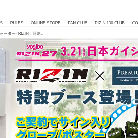
US
RULES
ONLINE STORE
FAN CLUB
RIZIN 100 CLUB
CO
超豪華商品が当たる！「プレミアムウォーター×RIZIN」特別販売ブースがRIZIN.27名古屋大会に出店決定！