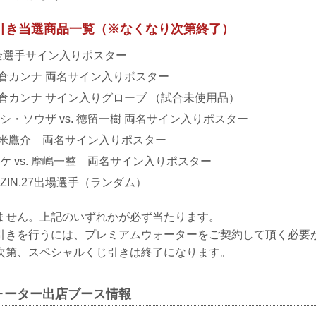
引き当選商品一覧（※なくなり次第終了）
 出場全選手サイン入りポスター
 浅倉カンナ 両名サイン入りポスター
 浅倉カンナ サイン入りグローブ （試合未使用品）
シ・ソウザ vs. 徳留一樹 両名サイン入りポスター
 久米鷹介 両名サイン入りポスター
ケ vs. 摩嶋一整 両名サイン入りポスター
ZIN.27出場選手（ランダム）
ません。上記のいずれかが必ず当たります。
引きを行うには、プレミアムウォーターをご契約して頂く必要
次第、スペシャルくじ引きは終了になります。
ォーター出店ブース情報