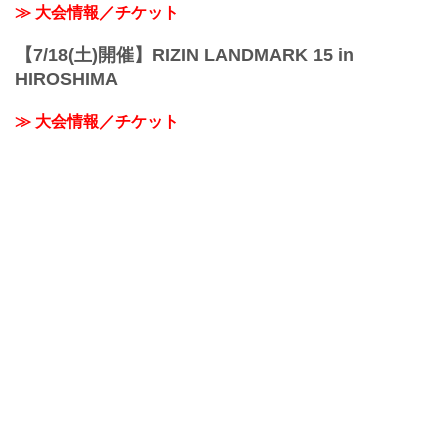
≫ 大会情報／チケット
【7/18(土)開催】RIZIN LANDMARK 15 in
HIROSHIMA
≫ 大会情報／チケット
≫ 対戦カード
RIZIN甲子園 2026
≫ RIZIN甲子園 関連ページ
おすすめコンテンツ
≫ RIZINオフィシャルグッズ
≫ デジタルカード「RIZIN CARD COLLECTION（ライコ
レ）」サービス開始！
≫ 業務拡大につき、RIZIN FFスタッフ募集！
≫【企業様向け】大会、RIZINファイターへのスポンサー /
企業タイアップ募集中！