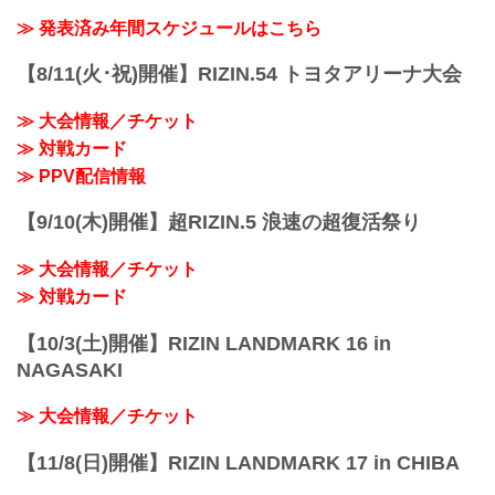
大会概要
名称
≫ 発表済み年間スケジュールはこちら
Yogibo presents RIZIN.27
日時
【8/11(火･祝)開催】RIZIN.54 トヨタアリーナ大会
2021年3月21日（日）12:30開場／14:00開
始
≫ 大会情報／チケット
※ 開始時間は予定です。決定次第RIZIN
≫ 対戦カード
FFオフィシャルサイトにてご案内しま
す。
≫ PPV配信情報
終了予定時間
20:00頃
【9/10(木)開催】超RIZIN.5 浪速の超復活祭り
※試合内容、イベント進行によって終了
予定時間が前後することがありますので
≫ 大会情報／チケット
ご了承ください。
会場
≫ 対戦カード
日本ガイシホー...
【10/3(土)開催】RIZIN LANDMARK 16 in
NAGASAKI
≫ 大会情報／チケット
【11/8(日)開催】RIZIN LANDMARK 17 in CHIBA