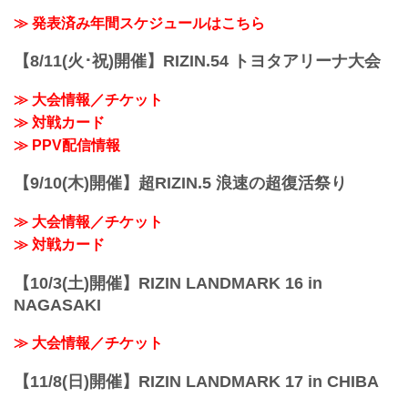
大会概要
名称
≫ 発表済み年間スケジュールはこちら
Yogibo presents RIZIN.27
日時
【8/11(火･祝)開催】RIZIN.54 トヨタアリーナ大会
2021年3月21日（日）12:30開場／14:00開
始
≫ 大会情報／チケット
※ 開始時間は予定です。決定次第RIZIN
≫ 対戦カード
FFオフィシャルサイトにてご案内しま
す。
≫ PPV配信情報
終了予定時間
20:00頃
【9/10(木)開催】超RIZIN.5 浪速の超復活祭り
※試合内容、イベント進行によって終了
予定時間が前後することがありますので
≫ 大会情報／チケット
ご了承ください。
会場
≫ 対戦カード
日本ガイシホー...
【10/3(土)開催】RIZIN LANDMARK 16 in
NAGASAKI
≫ 大会情報／チケット
【11/8(日)開催】RIZIN LANDMARK 17 in CHIBA