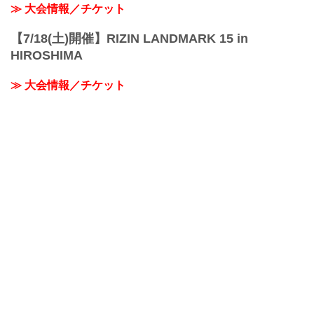
≫ 大会情報／チケット
【7/18(土)開催】RIZIN LANDMARK 15 in
HIROSHIMA
≫ 大会情報／チケット
≫ 対戦カード
RIZIN甲子園 2026
≫ RIZIN甲子園 関連ページ
おすすめコンテンツ
≫ RIZINオフィシャルグッズ
≫ デジタルカード「RIZIN CARD COLLECTION（ライコ
レ）」サービス開始！
≫ 業務拡大につき、RIZIN FFスタッフ募集！
≫【企業様向け】大会、RIZINファイターへのスポンサー /
企業タイアップ募集中！