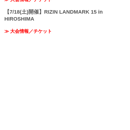
【7/18(土)開催】RIZIN LANDMARK 15 in
HIROSHIMA
≫ 大会情報／チケット
≫ 対戦カード
RIZIN甲子園 2026
≫ RIZIN甲子園 関連ページ
おすすめコンテンツ
≫ RIZINオフィシャルグッズ
≫ デジタルカード「RIZIN CARD COLLECTION（ライコ
レ）」サービス開始！
≫ 業務拡大につき、RIZIN FFスタッフ募集！
≫【企業様向け】大会、RIZINファイターへのスポンサー /
企業タイアップ募集中！