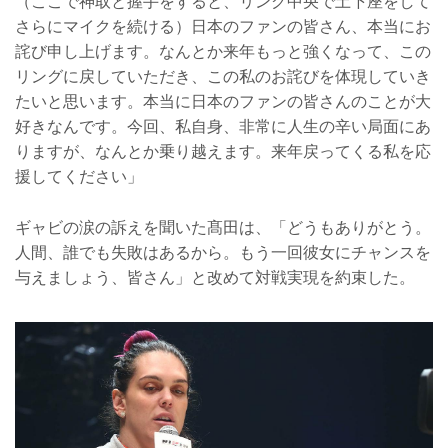
（ここで神取と握手をすると、リング中央で土下座をして
さらにマイクを続ける）日本のファンの皆さん、本当にお
詫び申し上げます。なんとか来年もっと強くなって、この
リングに戻していただき、この私のお詫びを体現していき
たいと思います。本当に日本のファンの皆さんのことが大
好きなんです。今回、私自身、非常に人生の辛い局面にあ
りますが、なんとか乗り越えます。来年戻ってくる私を応
援してください」
ギャビの涙の訴えを聞いた髙田は、「どうもありがとう。
人間、誰でも失敗はあるから。もう一回彼女にチャンスを
与えましょう、皆さん」と改めて対戦実現を約束した。