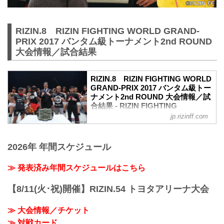
RIZIN.8 RIZIN FIGHTING WORLD GRAND-
PRIX 2017 バンタム級トーナメント2nd ROUND
大会情報／試合結果
RIZIN.8 RIZIN FIGHTING WORLD
GRAND-PRIX 2017 バンタム級トー
ナメント2nd ROUND 大会情報／試
合結果 - RIZIN FIGHTING
FEDERATION オフィシャルサイト
jp.rizinff.com
開催日時／会場
2017年12月29日（金）
2026年 年間スケジュール
開始 15:00
会場 さいたまスーパーアリーナ
第12試合／バンタム級トーナメント 2回
≫ 発表済み年間スケジュールはこちら
戦
堀口恭司 vs. ガブリエル・オリベイラ
【8/11(火･祝)開催】RIZIN.54 トヨタアリーナ大会
［RIZIN MMAトーナメントルール：5分
3R/インターバル60秒（61.0kg）］
≫ 大会情報／チケット
（WIN）堀口恭司 vs. ガブリエル・オリ
≫ 対戦カード
ベイラ（LOSE）