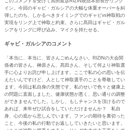
このコメントを受けて髙田延彦RIZIN統括本部長がリング
イン。今回のギャビ・ガルシアの大幅な体重オーバーを糾
弾したのち、しかるべきタイミングでのギャビvs神取戦の
実現をリング上で神取と約束。さらに髙田はギャビ・ガル
シアをリングに呼び込み、マイクを持たせる。
ギャビ・ガルシアのコメント
「本当に、本当に、皆さんごめんなさい。RIZINの大会関
係者の皆さん、榊原さん、髙田さん、そして何より神取選
手に心よりお詫び申し上げます。ここで私の心の思いを伝
えたいんですけど、人として神取選手のことを尊敬してい
ます。今回は私自身の失態です。私のせいで色々と健康上
の問題に直面しました。健康状態が悪く、思い通りの調整
ができませんでした。しかし、もしチャンスを頂けるので
あれば、来年ぜひ試合をしていただけませんか？ 私自
身、心の底から悲しんでいます。ファンの期待を裏切った
こと、今後の私の行動でお返ししていきたいと思います。