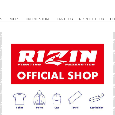
US
RULES
ONLINE STORE
FAN CLUB
RIZIN 100 CLUB
CO