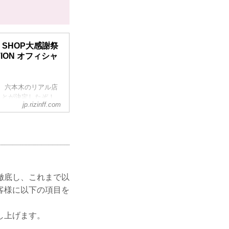
AL SHOP大感謝祭
ATION オフィシャ
り、六本木のリアル店
することが決定したぞ！
jp.rizinff.com
Pでお買い物をしていただ
1枚、過去大会パン
ります）
Pに遊びに行こう！
徹底し、これまで以
客様に以下の項目を
し上げます。