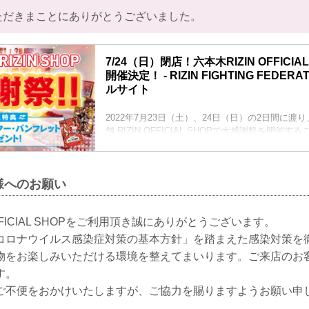
ただきまことにありがとうございました。
7/24（日）閉店！六本木RIZIN OFFICI
開催決定！ - RIZIN FIGHTING FEDER
ルサイト
2022年7月23日（土）、24日（日）の2日間に渡
舗 RIZIN OFFICIAL SHOPで大感謝祭を開催
この大感謝祭期間中にRIZIN OFFICIAL SHO
いた方全員に、ご購入特典として過去大会ポスター
フレット1冊をプレゼント！（在庫があるものに限
様へのお願い
是非この機会に六本木のRIZIN OFFICIAL SHO
RIZIN SHOP大感謝祭 概要
開催日
OFFICIAL SHOPをご利用頂き誠にありがとうございます。
2022年7月23...
コロナウイルス感染症対策の基本方針」を踏まえた感染対策を
物をお楽しみいただける環境を整えてまいります。ご来店のお
す。
ご不便をおかけいたしますが、ご協力を賜りますようお願い申