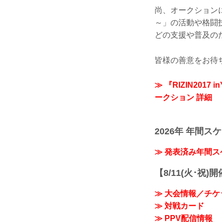
尚、オークションに
～」の活動や格闘
どの支援や普及の
皆様の善意をお待
≫ 『RIZIN20
ークション 詳細
2026年 年間ス
≫ 発表済み年間
【8/11(火･祝)
≫ 大会情報／チケ
≫ 対戦カード
≫ PPV配信情報