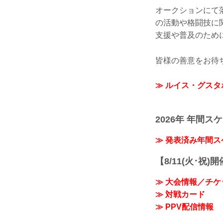
オークションにて落
の活動や格闘技に
支援や普及のため
皆様の善意をお待
≫ ルイス・グス
2026年 年間ス
≫ 発表済み年間
【8/11(火･祝)
≫ 大会情報／チケ
≫ 対戦カード
≫ PPV配信情報