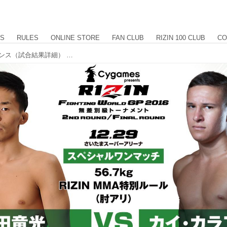
US
RULES
ONLINE STORE
FAN CLUB
RIZIN 100 CLUB
CO
第5試合 和田竜光 vs. カイ・カラフランス（試合結果詳細） Cygames presents RIZIN FIGHTING WORLD GP 2016 無差別級トーナメント 2nd ROUND