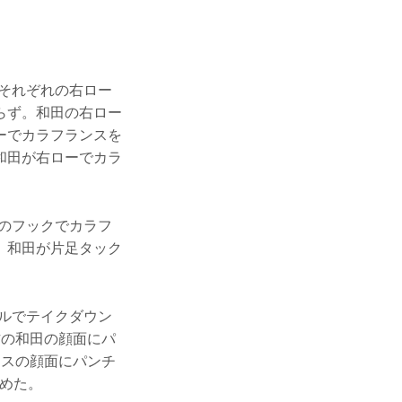
それぞれの右ロー
らず。和田の右ロー
ーでカラフランスを
和田が右ローでカラ
のフックでカラフ
。和田が片足タック
ルでテイクダウン
方の和田の顔面にパ
ンスの顔面にパンチ
収めた。