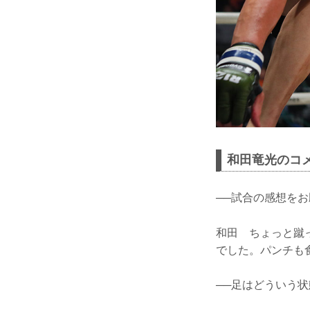
和田竜光のコ
──試合の感想を
和田 ちょっと蹴
でした。パンチも
──足はどういう