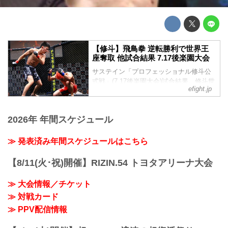
【修斗】飛鳥拳 逆転勝利で世界王
座奪取 他試合結果 7.17後楽園大会
サステイン「プロフェッショナル修斗公
式戦」(7.17後楽園大会)試合結果。修斗世
efight.jp
界フライ級チャンピオン決定戦は、序
盤、澤田龍人が飛鳥拳を追い詰めるが、
2Rに飛鳥拳が打撃で追い込みTKO勝利を
2026年 年間スケジュール
収める。
≫ 発表済み年間スケジュールはこちら
【8/11(火･祝)開催】RIZIN.54 トヨタアリーナ大会
≫ 大会情報／チケット
≫ 対戦カード
≫ PPV配信情報