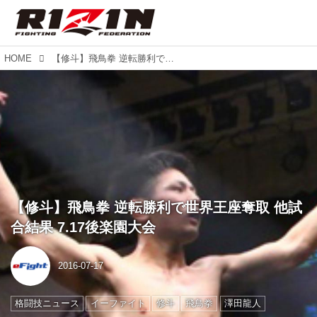
HOME
【修斗】飛鳥拳 逆転勝利で世界王座奪取 他試合結果 7.17後楽園大会
【修斗】飛鳥拳 逆転勝利で世界王座奪取 他試
合結果 7.17後楽園大会
2016-07-17
格闘技ニュース
イーファイト
修斗
飛鳥拳
澤田龍人