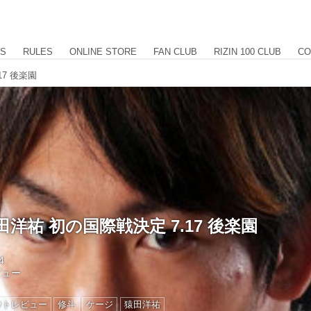
US
RULES
ONLINE STORE
FAN CLUB
RIZIN 100 CLUB
CO
17 後楽園
田洋祐 初の国際戦決定 7.17 後楽園
4
ビュー
ウトレビュー
修斗
ケージ
猿田洋祐