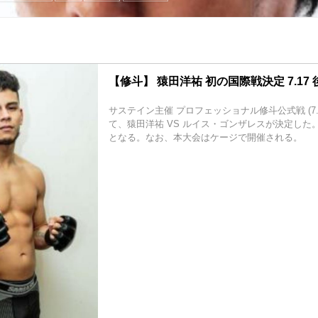
【修斗】 猿田洋祐 初の国際戦決定 7.17
サステイン主催 プロフェッショナル修斗公式戦 (7.
て、猿田洋祐 VS ルイス・ゴンザレスが決定した
となる。なお、本大会はケージで開催される。