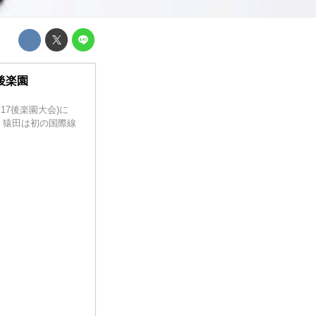
 後楽園
17後楽園大会)に
。猿田は初の国際線