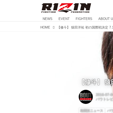
NEWS
EVENT
FIGHTERS
ABOUT 
HOME
【修斗】 猿田洋祐 初の国際戦決定 7.
【修斗】 猿
2016-07-0
バウトレ
格闘技ニュース
バ