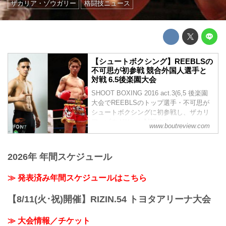
ザカリア・ゾウガリー
格闘技ニュース
【シュートボクシング】REEBLSの
不可思が初参戦 競合外国人選手と
対戦 6.5後楽園大会
SHOOT BOXING 2016 act.3(6,5 後楽園
大会でREEBLSのトップ選手・不可思が
シュートボクシングに初参戦し、ザカリ
ア・ゾウガリーと対戦する。
www.boutreview.com
2026年 年間スケジュール
≫ 発表済み年間スケジュールはこちら
【8/11(火･祝)開催】RIZIN.54 トヨタアリーナ大会
≫ 大会情報／チケット