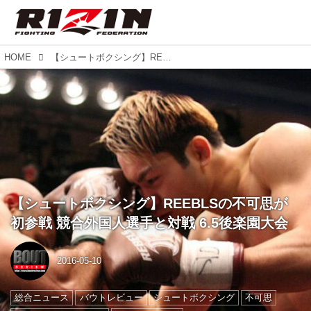
HOME
【シュートボクシング】REEBLSの不可思が初参戦 競合外国人選手と対戦 6.5後楽園大会
【シュートボクシング】REEBLSの不可思が
初参戦 競合外国人選手と対戦 6.5後楽園大会
2016-05-10
総合ニュース
バウトレビュー
シュートボクシング
不可思