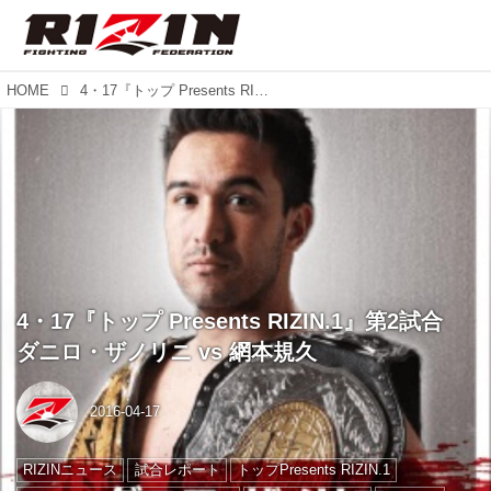
HOME
4・17『トップ Presents RIZIN.1』第2試合 ダニロ・ザノリニ vs 網本規久
4・17『トップ Presents RIZIN.1』第2試合
ダニロ・ザノリニ vs 網本規久
2016-04-17
RIZINニュース
試合レポート
トップPresents RIZIN.1