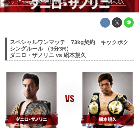
トップPresents RIZIN.1試合結果
ダニロ・ザノリニ
網本規久
スペシャルワンマッチ 73kg契約 キックボク
シングルール （3分3R）
ダニロ・ザノリニ vs 網本規久