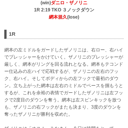
(win)
ダニロ・ザノリニ
1R 2:19 TKO ３ノックダウン
網本規久
(lose)
1R
網本の左ミドルをガードしたザノリニは、右ロー、右ハイ
でプレッシャーをかけていく。ザノリニのプレッシャーが
厳しく、網本がリングを回る流れとなる。網本もテコンド
ー仕込みの左ハイで応戦するが、ザノリニの左右のフッ
ク、右ハイ。そしてボディからの左フックで最初のダウ
ン。立ち上がった網本は左右のミドルでペースを掴もうと
するが、これを余裕の表情でガードしたザノリニは左フッ
クで2度目のダウンを奪う。網本は左スピンキックを放つ
も、ザノリニの右フックがまたも決まり、3度のダウンを
奪ったザノリニが勝利を収めた。