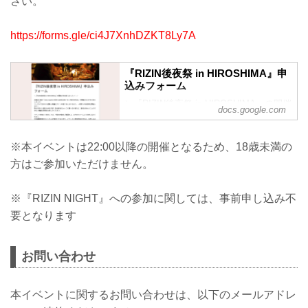
さい。
https://forms.gle/ci4J7XnhDZKT8Ly7A
『RIZIN後夜祭 in HIROSHIMA』申
込みフォーム
＼『RIZIN後夜祭 in HIROSHIMA』の開催
docs.google.com
が決定致しました！！／
広島初上陸の「abc presents RIZIN
※本イベントは22:00以降の開催となるため、18歳未満の
LANDMARK 15 in HIROSHIMA」が開催
方はご参加いただけません。
される7月に突入しました！
リング上で生まれた感動と興奮をファン
の皆さまと分かち合う、一夜限りの後夜
※『RIZIN NIGHT』への参加に関しては、事前申し込み不
祭を開催します！
要となります
試合を終えた選手も参加予定！試合直後
だからこそ聞ける本音など、普段は味わ
うことのできない貴重な時間をお楽しみ
お問い合わせ
ください。
イベント参加につきましては、下記の内
本イベントに関するお問い合わせは、以下のメールアドレ
容をご確認の上、以下のフォーム...