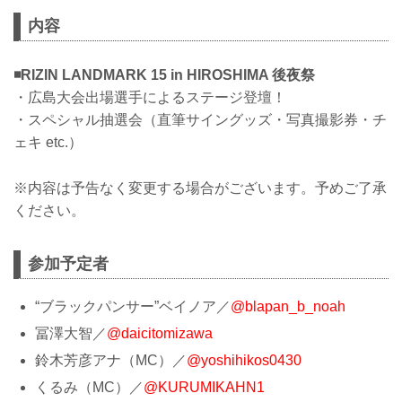
内容
◾️RIZIN LANDMARK 15 in HIROSHIMA 後夜祭
・広島大会出場選手によるステージ登壇！
・スペシャル抽選会（直筆サイングッズ・写真撮影券・チ
ェキ etc.）
※内容は予告なく変更する場合がございます。予めご了承
ください。
参加予定者
“ブラックパンサー”ベイノア／
@blapan_b_noah
冨澤大智／
@daicitomizawa
鈴木芳彦アナ（MC）／
@yoshihikos0430
くるみ（MC）／
@KURUMIKAHN1