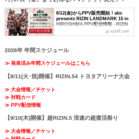
バス：「紙屋町」又は「バスセンター」
バンタム級タイトルマッチ
下車
RIZIN MMAルール：5分3R（61.0kg）
6/12(金)からPPV販売開始！abc
路面電車：「紙屋町西」又は「原爆ドー
ダニー・サバテロ vs. 鹿志村仁之介
presents RIZIN LANDMARK 15 in
ム前」下車
ダニー・サバテロ
HIROSHIMA PPV配信情報 - RIZIN
アストラムライン：「県庁前」下車（西2
レスリング力｜テイクダウン力｜グラウ
FIGHTING FEDERATION オフィシ
出口＜基町クレド側＞）
jp.rizinff.com
ンドコントロール｜スタミナ｜トラッシ
ャルサイト
ュトーク
≫ Googleマップで見る
abc presents RIZIN LANDMARK 15 in
鹿志村仁之介
!1m18!1m12!1m3!1d3292.0751650412312
HIROSHIMAのPPV配信チケットが、6月
2026年 年間スケジュール
グラウンド｜柔術｜決定率｜スクランブ
!2d132.45254537524724!3...
12日（金）12時よりRIZIN 100 CLUB、
ル
RIZIN LIVE、ABEMA、U-NEXTにて販売
≫ 発表済み年間スケジュールはこちら
カルシャガ・ダウトベック vs. 萩原京平
がスタート！（※スカパー！は6/26(金)販
RIZIN MMAルール：5分3R（66.0kg）
売開始）
【8/11(火･祝)開催】RIZIN.54 トヨタアリーナ大会
カルシャガ・ダウトベック vs. 萩原京平
お得なPPV前売りチケットは、大会前日
カルシャガ・ダウ...
の7月17日（金）23:59まで販売！
≫ 大会情報／チケット
会場に来られない方、また会場にも行く
が実況・解説ありで試合を見たい方は是
≫ 対戦カード
非、お好きな配信サービスでabc
≫ PPV配信情報
presents RIZIN LAN...
【9/10(木)開催】超RIZIN.5 浪速の超復活祭り
≫ 大会情報／チケット
≫ 対戦カード