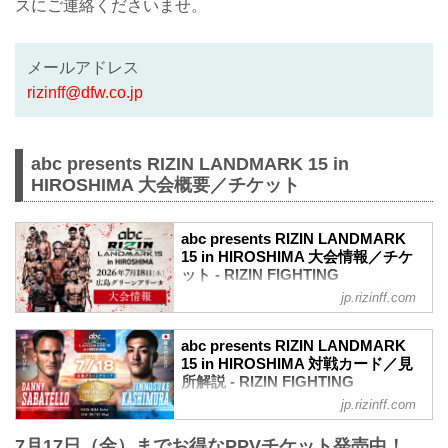
スにご連絡くださいませ。
メールアドレス
rizinff@dfw.co.jp
abc presents RIZIN LANDMARK 15 in
HIROSHIMA 大会概要／チケット
abc presents RIZIN LANDMARK
15 in HIROSHIMA 大会情報／チケ
ット - RIZIN FIGHTING
FEDERATION オフィシャルサイト
jp.rizinff.com
abc presents RIZIN LANDMARK 15 in
HIROSHIMA 大会概要
abc presents RIZIN LANDMARK
開催日時
15 in HIROSHIMA 対戦カード／見
2026年7月18日（土）12:00開場／14:00開
所解説 - RIZIN FIGHTING
始
FEDERATION オフィシャルサイト
jp.rizinff.com
会場
バンタム級タイトルマッチ ダニー・サバ
広島グリーンアリーナ
7月17日（金）までお得なPPVチケット発売中！
テロ vs. 鹿志村仁之介