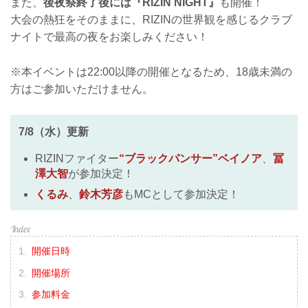
また、
後夜祭終了後には『RIZIN NIGHT』
も開催！
大会の熱狂をそのままに、RIZINの世界観を感じるクラブ
ナイトで最高の夜をお楽しみください！
※本イベントは22:00以降の開催となるため、18歳未満の
方はご参加いただけません。
7/8（水）更新
RIZINファイター
“ブラックパンサー”ベイノア
、
冨
澤大智
が参加決定！
くるみ
、
鈴木芳彦
もMCとして参加決定！
開催日時
開催場所
参加料金