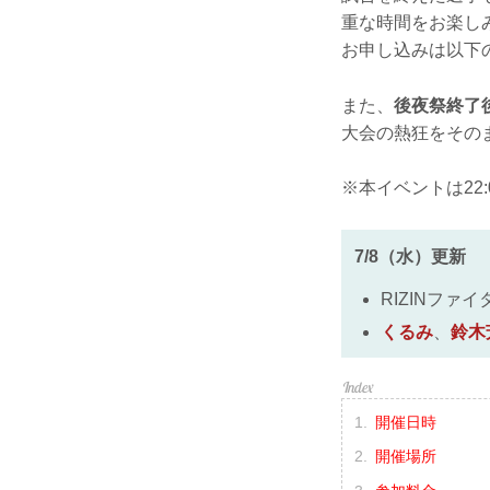
重な時間をお楽し
お申し込みは以下
また、
後夜祭終了後に
大会の熱狂をその
※本イベントは22
7/8（水）更新
RIZINファイ
くるみ
、
鈴木
開催日時
開催場所