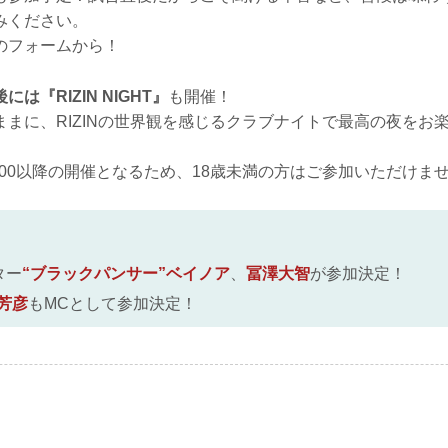
みください。
のフォームから！
は『RIZIN NIGHT』
も開催！
ままに、RIZINの世界観を感じるクラブナイトで最高の夜をお
:00以降の開催となるため、18歳未満の方はご参加いただけま
ター
“ブラックパンサー”ベイノア
、
冨澤大智
が参加決定！
芳彦
もMCとして参加決定！