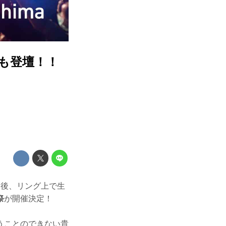
ーも登壇！！
」の大会後、リング上で生
祭
が開催決定！
うことのできない貴