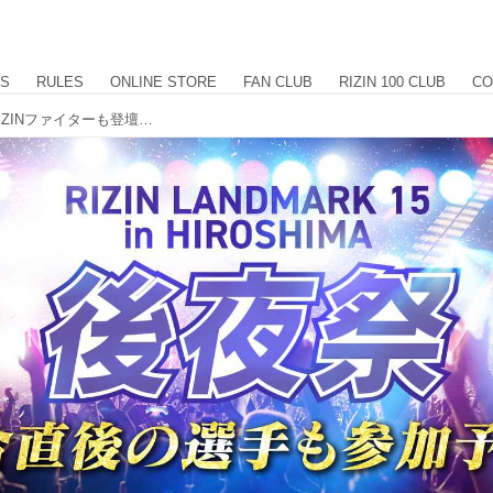
US
RULES
ONLINE STORE
FAN CLUB
RIZIN 100 CLUB
CO
【応募は7/9 12:00まで】試合直後のRIZINファイターも登壇！！『RIZIN後夜祭&RIZIN NIGHT』7/18に開催決定！