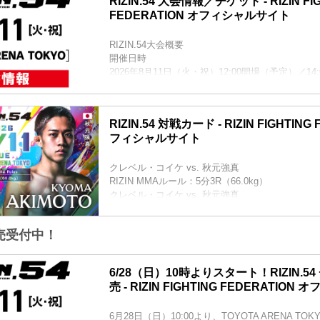
RIZIN.54 大会情報／チケット - RIZIN FI
FEDERATION オフィシャルサイト
RIZIN.54大会概要
開催日時
2026年8月11日（火・祝）12:00開場（予定）／14
※開場・開始時間は予定です。決定次第RIZIN F
にてご案内します。
会場
RIZIN.54 対戦カード - RIZIN FIGHTING
TOYOTA ARENA TOKYO
フィシャルサイト
電車でお越しの方
新交通ゆりかもめ 「青海」駅 徒歩4分（244m）
りんかい線 「東京テレポート」駅 徒歩5分（339
クレベル・コイケ vs. 秋元強真
バスでお越しの方
RIZIN MMAルール：5分3R（66.0kg）
都営バス 「東京テレポート駅前」バス停 徒歩5分（
クレベル・コイケ vs. 秋元強真
東京BRT 「東京テレポート」バス停 徒...
佐藤将光 vs. パッチー・ミックス
RIZIN MMAルール：5分3R（61.0kg）
売受付中！
佐藤将光 vs. パッチー・ミックス
後藤丈治 vs. アジズベク・テミロフ
RIZIN MMAルール：5分3R（61.0kg）
6/28（日）10時よりスタート！RIZIN.5
後藤丈治 vs. アジズベク・テミロフ
売 - RIZIN FIGHTING FEDERATIO
伊藤裕樹 vs. アリベク・ガジャマトフ
RIZIN MMAルール：5分3R（57.0kg）
6月28日（日）10:00より、TOYOTA ARENA T
伊藤裕樹 vs....