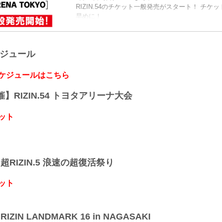
RIZIN.54のチケット一般発売がスタート！ チケ
早めに！
RIZIN.54 大会概要
開催日時
2026年8月11日（火・祝）12:00開場（予定）／14
ケジュール
※開場・開始時間は予定です。決定次第RIZIN F
にてご案内します。
会場
スケジュールはこちら
TOYOTA ARENA TOKYO
電車でお越しの方
開催】RIZIN.54 トヨタアリーナ大会
新交通ゆりかもめ 「青海」駅 徒歩4分（244m）
りんかい線...
ット
】超RIZIN.5 浪速の超復活祭り
ット
IZIN LANDMARK 16 in NAGASAKI