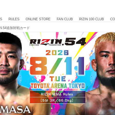
US
RULES
ONLINE STORE
FAN CLUB
RIZIN 100 CLUB
CO
IN.54追加対戦カード