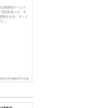
峰の格闘技イベント
＝毛利道場＝が、８
で開催される「ＲＩＺ
...
ato-yamaguchi.co.jp