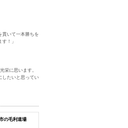
を貫いて一本勝ちを
ます！」
ても光栄に思います。
にしたいと思ってい
南市の毛利道場