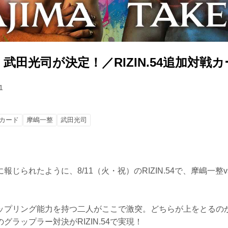
. 武田光司が決定！／RIZIN.54追加対戦
1
カード
摩嶋一整
武田光司
じられたように、8/11（火・祝）のRIZIN.54で、摩嶋一整v
ップリング能力を持つ二人がここで激突。どちらが上をとるの
グラップラー対決がRIZIN.54で実現！