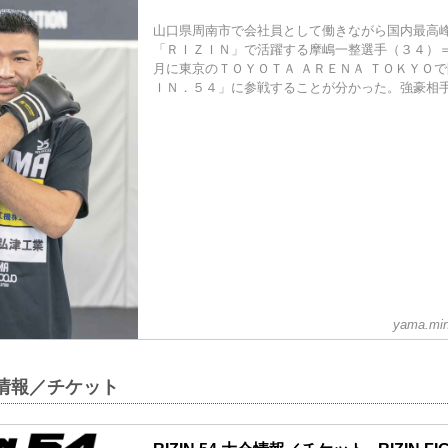
山口県周南市で会社員として働きながら国内最高
「ＲＩＺＩＮ」で活躍する摩嶋一整選手（３４）
月に東京のＴＯＹＯＴＡ ＡＲＥＮＡ ＴＯＫＹＯ
ＩＮ．５４」に参戦することが分かった。強豪相手に
yama.min
大会情報／チケット