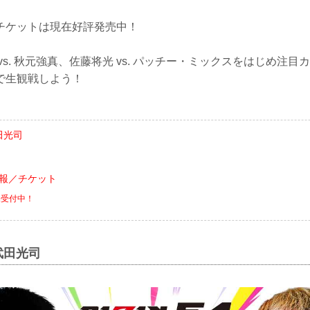
4のチケットは現在好評発売中！
vs. 秋元強真、佐藤将光 vs. パッチー・ミックスをはじめ注
で生観戦しよう！
武田光司
会情報／チケット
売受付中！
 武田光司