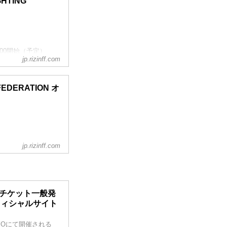
GHTING
:00開始（予定）
jp.rizinff.com
Fオフィシャルサイト
 FEDERATION オ
m）
360m）
jp.rizinff.com
4 チケット一般発
N オフィシャルサイト
OKYOにて開催される