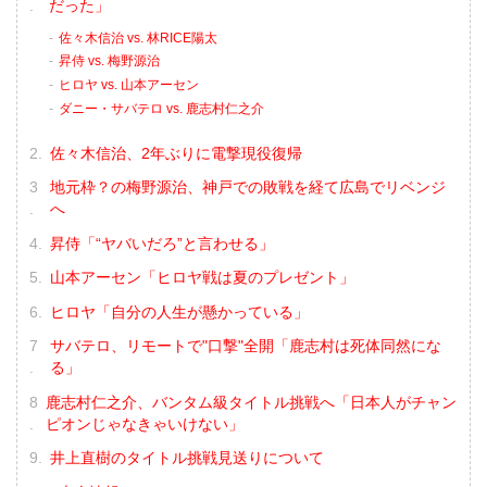
だった」
佐々木信治 vs. 林RICE陽太
昇侍 vs. 梅野源治
ヒロヤ vs. 山本アーセン
ダニー・サバテロ vs. 鹿志村仁之介
佐々木信治、2年ぶりに電撃現役復帰
地元枠？の梅野源治、神戸での敗戦を経て広島でリベンジ
へ
昇侍「“ヤバいだろ”と言わせる」
山本アーセン「ヒロヤ戦は夏のプレゼント」
ヒロヤ「自分の人生が懸かっている」
サバテロ、リモートで"口撃"全開「鹿志村は死体同然にな
る」
鹿志村仁之介、バンタム級タイトル挑戦へ「日本人がチャン
ピオンじゃなきゃいけない」
井上直樹のタイトル挑戦見送りについて