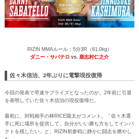
RIZIN MMAルール：5分3R（61.0kg）
ダニー・サバテロ
vs.
鹿志村仁之介
佐々木信治、2年ぶりに電撃現役復帰
今回の発表で早速サプライズとなったのが、2年前に引退
を表明していた佐々木信治の現役復帰だ。
最初に、対戦相手の林RICE陽太がコメント。「佐々木選
手に死に場所を提供して、自分がいい勝ち方をしてインパ
クトを残したい」と、RIZIN初参戦に静かに闘志を燃やし