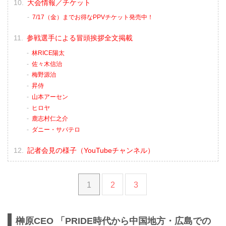
大会情報／チケット
7/17（金）までお得なPPVチケット発売中！
参戦選手による冒頭挨拶全文掲載
林RICE陽太
佐々木信治
梅野源治
昇侍
山本アーセン
ヒロヤ
鹿志村仁之介
ダニー・サバテロ
記者会見の様子（YouTubeチャンネル）
1
2
3
榊原CEO 「PRIDE時代から中国地方・広島での