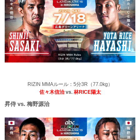
RIZIN MMAルール：5分3R（77.0kg）
佐々木信治
vs.
林RICE陽太
昇侍 vs. 梅野源治