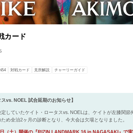
 対戦カード
5
N54
対戦カード
見所解説
チャーリーガイド
vs. NOEL 試合延期のお知らせ】
』で決定していたケイト・ロータスvs. NOELは、ケイトが左膝関
のため全治2ヶ月の診断となり、今大会は欠場となりました。
3日（土）開催の『RIZIN LANDMARK 16 in NAGASAKI』で