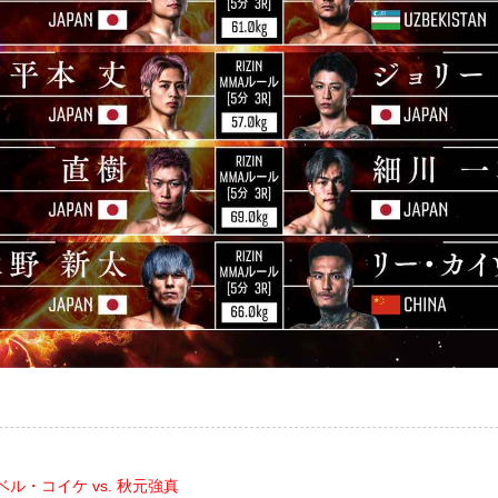
ル・コイケ vs. 秋元強真