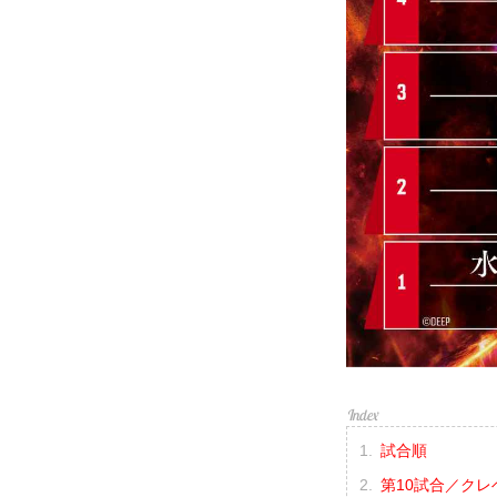
試合順
第10試合／クレベ