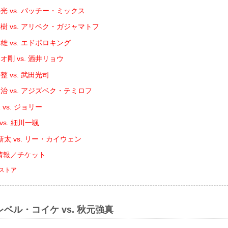
光 vs. パッチー・ミックス
樹 vs. アリベク・ガジャマトフ
 vs. エドポロキング
剛 vs. 酒井リョウ
 vs. 武田光司
治 vs. アジズベク・テミロフ
vs. ジョリー
vs. 細川一颯
太 vs. リー・カイウェン
大会情報／チケット
ストア
ベル・コイケ vs. 秋元強真