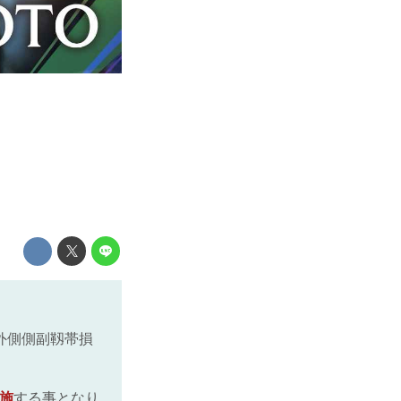
節外側側副靱帯損
実施
する事となり