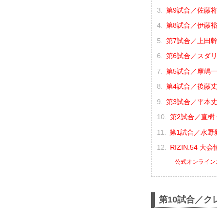
第9試合／佐藤将
第8試合／伊藤裕
第7試合／上田幹雄
第6試合／スダリオ
第5試合／摩嶋一整
第4試合／後藤丈
第3試合／平本丈 
第2試合／直樹 
第1試合／水野新
RIZIN.54 
公式オンライン
第10試合／クレ