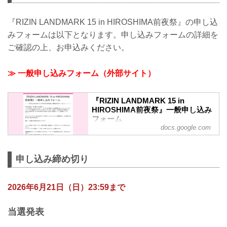
ァンクラブ会員様は特別価格にてご参加
いただけます！ ※当イベントは抽選にて
参加者を決定いたします。 ここでしか味
『RIZIN LANDMARK 15 in HIROSHIMA前夜祭』の申し込
わえない特別なひとときを、ぜひお楽し
みフォームは以下となります。申し込みフォームの詳細を
みください。たくさんのご応募をお待ち
ご確認の上、お申込みください。
しております！ RIZIN LANDMARK 15 in
HIROSHIMA 前夜祭 ■開催日時 2026年7
月17日（金）19:00〜21:00（予定） ■開
≫ 一般申し込みフォーム（外部サイト）
催場所 広...
『RIZIN LANDMARK 15 in
HIROSHIMA前夜祭』一般申し込み
フォーム
docs.google.com
＼＼＼『RIZIN LANDMARK 15 in
HIROSHIMA前夜祭』の開催が決定いたし
ました！！／／／
申し込み締め切り
7月のRIZINも、初上陸となる広島！！
バンタム級チャンピオンのダニー・サバ
2026年6月21日（日）23:59まで
テロの2度目となる防衛戦の他、カルシャ
ガ・ダウトベック vs. 萩原京平やヒロヤ
vs. 山本アーセンなど、注目カード目白押
当選発表
しの広島大会！！