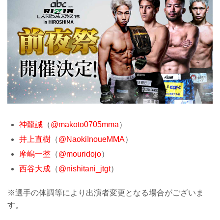
神龍誠
（
@makoto0705mma
）
井上直樹
（
@NaokiInoueMMA
）
摩嶋一整
（
@mouridojo
）
西谷大成
（
@nishitani_jtgt
）
※選手の体調等により出演者変更となる場合がございま
す。