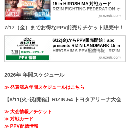
開催日時
15 in HIROSHIMA 対戦カード -
2026年7月18日（土）12:00開場（予定）
RIZIN FIGHTING FEDERATION オ
／14:00開始（予定）
フィシャルサイト
jp.rizinff.com
※開場・開始時間は予定です。決定次第
カルシャガ・ダウトベック vs. 萩原京平
RIZIN FFオフィシャルサイトにてご案内
7/17（金）までお得なPPV前売りチケット販売中！
RIZIN MMAルール：5分3R（66.0kg）
します。
カルシャガ・ダウトベック vs. 萩原京平
会場
太田忍 vs. イリスベク・ティレノフ
6/12(金)からPPV販売開始！abc
広島グリーンアリーナ
RIZIN MMAルール：5分3R（61.0kg）
presents RIZIN LANDMARK 15 in
バス：「紙屋町」又は「バスセンター」
太田忍 vs. イリスベク・ティレノフ
HIROSHIMA PPV配信情報 - RIZIN
下車
ジョニー・ケース vs. 天弥
FIGHTING FEDERATION オフィシ
路面電車：「紙屋町西」又は「原爆ドー
jp.rizinff.com
RIZIN MMAルール：5分3R（71.0kg）
ャルサイト
ム前」下車
ジョニー・ケース vs. 天弥
アストラムライン：「県庁前」下車（西2
abc presents RIZIN LANDMARK 15 in
篠塚辰樹 vs. イ・ジェフン
出口＜基町クレド側＞）
HIROSHIMAのPPV配信チケットが、6月
2026年 年間スケジュール
RIZIN MMAルール：5分3R（57.0kg）
12日（金）12時よりRIZIN 100 CLUB、
篠塚辰樹 vs. イ・...
≫ Googleマップで見る
RIZIN LIVE、ABEMA、U-NEXTにて販売
≫ 発表済み年間スケジュールはこちら
!1m18...
がスタート！（※スカパー！は6/26(金)販
売開始）
【8/11(火･祝)開催】RIZIN.54 トヨタアリーナ大会
お得なPPV前売りチケットは、大会前日
の7月17日（金）23:59まで販売！
≫ 大会情報／チケット
会場に来られない方、また会場にも行く
が実況・解説ありで試合を見たい方は是
≫ 対戦カード
非、お好きな配信サービスでabc
≫ PPV配信情報
presents RIZIN LAN...