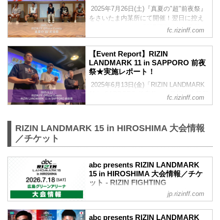
2025年7月26日(土)『真夏の"超"前夜祭』
をさいたま内某所にて開催！翌日に控え
るビッグイベント「超RIZIN.4」を目前
fc.rizinff.com
に、選手とファンが直接交流できる特別
なイベントとして、大きな盛り上がりを
【Event Report】RIZIN
見せた前夜祭！当日の様子をレポートに
LANDMARK 11 in SAPPORO 前夜
てお届けいたします！強者・超強者会員
祭★実施レポート！
様限定で「前夜祭ムービー」も公開！
▽『真夏の"超"前夜祭』の概要はこちら
2025年6月13日(金)「RIZIN LANDMARK
▽ 2025/7/7 公開 7/26(土)開催『真夏
11 in SAPPORO 前夜祭」を札幌市内某所
fc.rizinff.com
の"超"前夜祭』ファンクラブ参加者大募
にて開催！当日の様子をレポートにして
集！【FC特別価格】 ▼注目カード目白押
お届けいたします！強者・超強者会員様
しの大会前に・・・...
限定で「前夜祭ムービー」も公開！前夜
RIZIN LANDMARK 15 in HIROSHIMA 大会情報
祭ムービーは25分越えの大ボリュームな
／チケット
内容でお届けします！ ▽RIZIN
LANDMARK 11 in SAPPORO 前夜祭の概
要はこちら▽ 2025/5/19 公開 6/13(土)開
abc presents RIZIN LANDMARK
催『RIZIN LANDMARK 11 in SAPPORO
15 in HIROSHIMA 大会情報／チケ
前夜祭』ファンクラブ参加者大...
ット - RIZIN FIGHTING
FEDERATION オフィシャルサイト
jp.rizinff.com
abc presents RIZIN LANDMARK 15 in
HIROSHIMA 大会概要
abc presents RIZIN LANDMARK