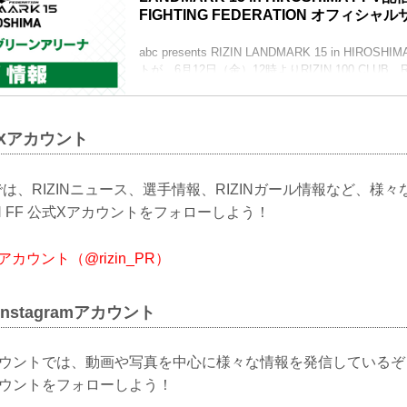
路面電車：「紙屋町西」又は「原爆ドーム前」下
FIGHTING FEDERATION オフィシャ
アストラムライン：「県庁前」下車（西2出口＜基
abc presents RIZIN LANDMARK 15 in HIR
≫ Googleマップで見る
トが、6月12日（金）12時よりRIZIN 100 CLUB、RI
!1m18...
ABEMA、U-NEXTにて販売がスタート！（※スカパ
開始）
お得なPPV前売りチケットは、大会前日の7月17日（
公式Xアカウント
売！
会場に来られない方、また会場にも行くが実況・
たい方は是非、お好きな配信サービスでabc presents R
は、RIZINニュース、選手情報、RIZINガール情報など、様
N FF 公式Xアカウントをフォローしよう！
式Xアカウント（@rizin_PR）
式Instagramアカウント
mアカウントでは、動画や写真を中心に様々な情報を発信しているぞ！是
mアカウントをフォローしよう！