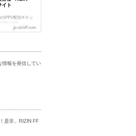
車
ルサイト
町クレド側＞）
OSHIMAのPPV配信チケッ
ZIN LIVE、
jp.rizinff.com
ー！は6/26(金)販売
金）23:59まで販
解説ありで試合を見
IZIN LAN...
々な情報を発信してい
非、RIZIN FF