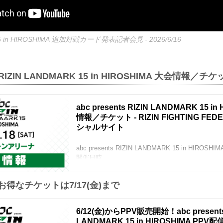
15 in HIROSHIMA 追加対戦カード発表記者会見 - 2026/6/16
ts RIZIN LANDMARK 15 in HIROSHIMA 大会情報／チ
abc presents RIZIN LANDMARK 15 i
情報／チケット - RIZIN FIGHTING FED
シャルサイト
abc presents RIZIN LANDMARK 15 in HIROSH
開催日時
2026年7月18日（土）12:00開場（予定）／14:0
※開場・開始時間は予定です。決定次第RIZIN F
お得なチケットは7/17(金)まで
にてご案内します。
会場
広島グリーンアリーナ
6/12(金)からPPV販売開始！abc presents
バス：「紙屋町」又は「バスセンター」下車
LANDMARK 15 in HIROSHIMA PPV配信