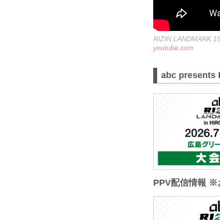
RIZIN LANDMARK 
youtube.com
abc presen
PPV配信情報 ※