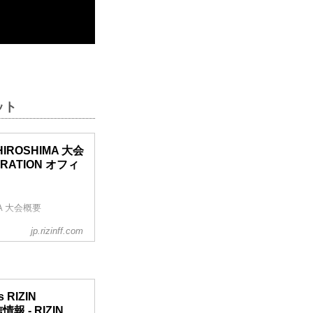
ケット
n HIROSHIMA 大会
ERATION オフィ
IMA 大会概要
jp.rizinff.com
0開始（予定）
Fオフィシャルサイト
 RIZIN
情報 - RIZIN