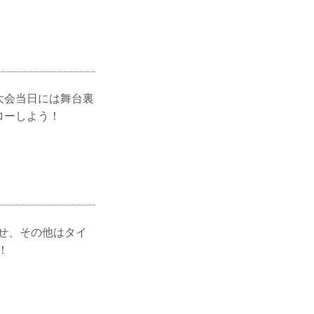
大会当日には舞台裏
ローしよう！
らせ、その他はタイ
！