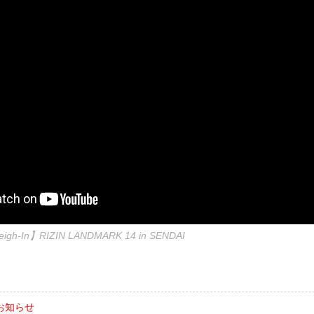
gh-In】RIZIN LANDMARK 14 in SENDAI
お知らせ