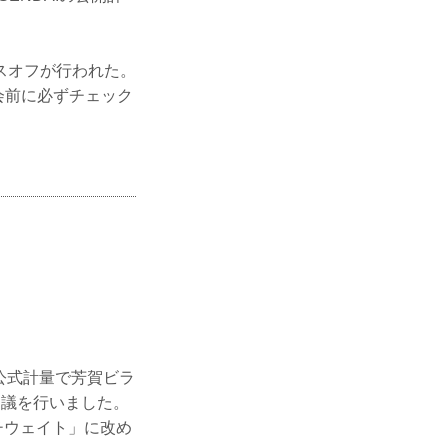
スオフが行われた。
大会前に必ずチェック
た公式計量で芳賀ビラ
る協議を行いました。
ッチウェイト」に改め