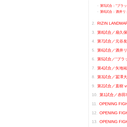
第5試合：“ブラッ
第6試合：酒井リョ
RIZIN LANDMA
第8試合／扇久保博
第7試合／元谷友
第6試合／酒井リョ
第5試合／“ブラ
第4試合／矢地祐介 
第3試合／冨澤大智
第2試合／直樹 v
第1試合／赤田功
OPENING FI
OPENING FI
OPENING FI