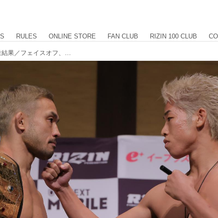
US
RULES
ONLINE STORE
FAN CLUB
RIZIN 100 CLUB
CO
RIZIN LANDMARK 14 in SENDAI 計量結果／フェイスオフ、身長差、リーチ差も掲載中