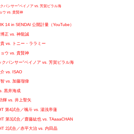
クパンサー”ベイノア vs. 芳賀ビラル海
ウ vs. 貴賢神
RK 14 in SENDAI 公開計量（YouTube）
正 vs. 神龍誠
貴 vs. トニー・ララミー
ウ vs. 貴賢神
ックパンサー”ベイノア vs. 芳賀ビラル海
vs. ISAO
 vs. 加藤瑠偉
s. 黒井海成
輝 vs. 井上聖矢
GHT 第4試合／颯斗 vs. 湯浅帝蓮
GHT 第3試合／齋藤紘也 vs. TAaaaCHAN
GHT 2試合／赤平大治 vs. 内田晶