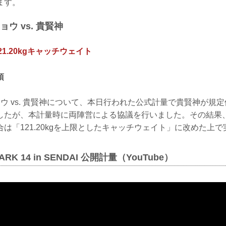
ます。
ウ vs. 貴賢神
21.20kgキャッチウェイト
項
ウ vs. 貴賢神について、本日行われた公式計量で貴賢神が規定体重
しましたが、本計量時に両陣営による協議を行いました。その結果、RI
は「121.20kgを上限としたキャッチウェイト」に改めた上
MARK 14 in SENDAI 公開計量（YouTube）