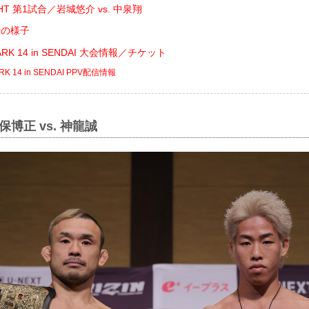
IGHT 第1試合／岩城悠介 vs. 中泉翔
場の様子
MARK 14 in SENDAI 大会情報／チケット
ARK 14 in SENDAI PPV配信情報
博正 vs. 神龍誠