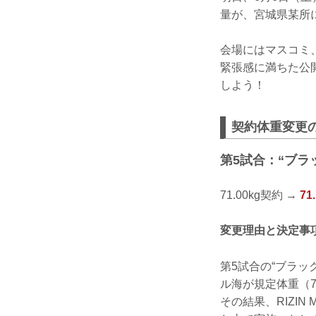
量が、宮城県某所
会場にはマスコミ
緊張感に満ちた公開
しよう！
契約体重変更
第5試合：“ブラ
71.00kg契約 →
7
変更理由と決定事
第5試合の“ブラッ
ル海が規定体重（7
その結果、RIZI