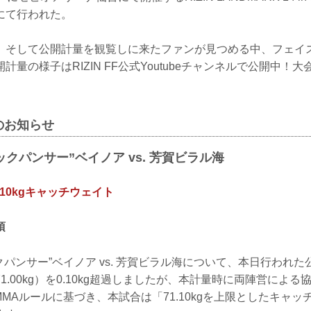
にて行われた。
、そして公開計量を観覧しに来たファンが見つめる中、フェイ
計量の様子はRIZIN FF公式Youtubeチャンネルで公開中！
のお知らせ
ックパンサー”ベイノア vs. 芳賀ビラル海
1.10kgキャッチウェイト
項
クパンサー”ベイノア vs. 芳賀ビラル海について、本日行われ
1.00kg）を0.10kg超過しましたが、本計量時に両陣営によ
N MMAルールに基づき、本試合は「71.10kgを上限としたキャ