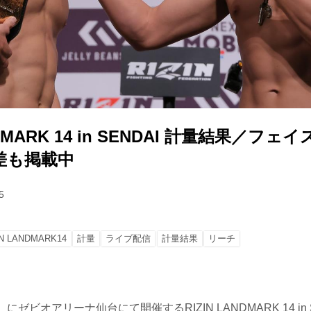
ANDMARK 14 in SENDAI 計量結果／フ
差も掲載中
5
IN LANDMARK14
計量
ライブ配信
計量結果
リーチ
にゼビオアリーナ仙台にて開催するRIZIN LANDMARK 14 in 