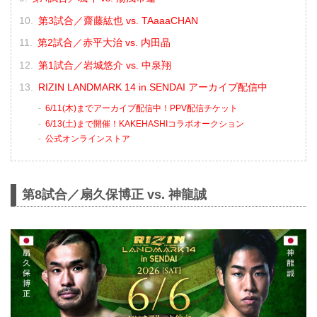
第3試合／齋藤紘也 vs. TAaaaCHAN
第2試合／赤平大治 vs. 内田晶
第1試合／岩城悠介 vs. 中泉翔
RIZIN LANDMARK 14 in SENDAI アーカイブ配信中
6/11(木)までアーカイブ配信中！PPV配信チケット
6/13(土)まで開催！KAKEHASHIコラボオークション
公式オンラインストア
第8試合／扇久保博正 vs. 神龍誠