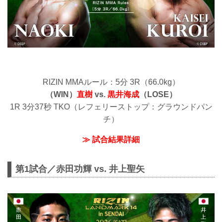
RIZIN MMAルール：5分 3R（66.0kg）
（WIN）
直樹
vs.
黒井海成
（LOSE）
1R 3分37秒 TKO（レフェリーストップ：グラウンドパン
チ）
≫ 試合結果詳細
第1試合／赤田功輝 vs. 井上聖矢