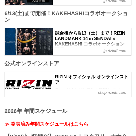
jp.rizinff.com
始）
更新情報
お得なPPV前売りチケットは、大会前日
6/13(土)まで開催！KAKEHASHIコラボオークショ
5/22（金）更新
の6月5日（金）23:59まで販売！
5/23（土）10時よりチケット追加販売が
ン
会場に来られない方、また会場にも行く
決定！
が実況・解説ありで試合を見たい方は是
5/23（土）10時よりチケット追加販売が
非、お好きな配信サービスでRIZIN
試合後から6/13（土）まで！RIZIN
決定！RIZIN LANDMARK 14 in SENDAI -
LANDMARK 14 in SENDAIを全試合リア
LANDMARK 14 in SENDAI ×
RIZIN FIGHTING FEDERATION オフィシ
KAKEHASHI コラボオークション
ルタイ...
ャルサイト
開催！ - RIZIN FIGHTING
jp.rizinff.com
大好評につき完売間近となっていたRIZIN
FEDERATION オフィシャルサイト
LANDMARK 14 in SENDAIのチケット追
公式オンラインストア
今回のオークションも、オークションプ
加販売が決定したぞ！
ラットフォーム『KAKEHASHI』とのコ
追加販売は、明日5月23日（土）10時より
ラボオークションの開催が決定し、ゼビ
受付スタート！完売でチケットを手に入
RIZIN オフィシャル オンラインスト
オアリーナ仙台からRIZINファンの皆様
ア
れることが出来なかった方は是非、こ
に、観戦では味わえない "唯一無二"のア
の...
日本の総合格闘技団体「RIZIN（ライジ
イテムを出品！
shop.rizinff.com
ン）」の公式グッズ販売店。大会やイベ
オークションで出品されるアイテムは、
ントで着用して、RIZINを身近に感じよ
選手とファンとの絆を深める、ここでし
う。
か手に入らない貴重なアイテム。ファン
2026年 年間スケジュール
にとっては「一生の宝物」となること間
違いなし！
≫ 発表済み年間スケジュールはこちら
ラインナップには、選手たちの感謝の想
いを込めた、実使用サイン入りグローブ