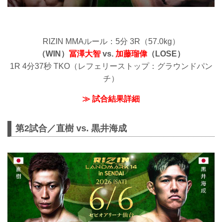
RIZIN MMAルール：5分 3R（57.0kg）
（WIN）
冨澤大智
vs.
加藤瑠偉
（LOSE）
1R 4分37秒 TKO（レフェリーストップ：グラウンドパン
チ）
≫ 試合結果詳細
第2試合／直樹 vs. 黒井海成