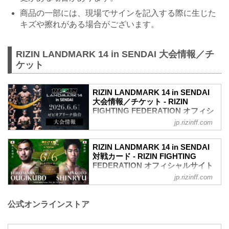
商品の一部には、現場でサインを記入する際に生じた
キズや擦れがある場合がございます。
RIZIN LANDMARK 14 in SENDAI 大会情報／チ
ケット
RIZIN LANDMARK 14 in SENDAI
大会情報／チケット - RIZIN
FIGHTING FEDERATION オフィシ
ャルサイト
jp.rizinff.com
更新情報
5/22（金）更新
RIZIN LANDMARK 14 in SENDAI
5/23（土）10時よりチケット追加販売が
対戦カード - RIZIN FIGHTING
決定！
FEDERATION オフィシャルサイト
5/23（土）10時よりチケット追加販売が
jp.rizinff.com
試合順
決定！RIZIN LANDMARK 14 in SENDAI -
第8試合／フライ級タイトルマッチ 扇久
RIZIN FIGHTING FEDERATION オフィシ
保博正 vs. 神龍誠
ャルサイト
公式オンラインストア
フライ級タイトルマッチ
大好評につき完売間近となっていたRIZIN
RIZIN MMAルール：5分 3R（57.0kg）
LANDMARK 14 in SENDAIのチケット追
扇久保博正 vs. 神龍誠