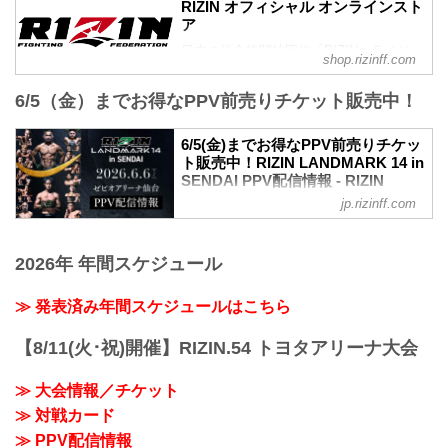
加販売が決定したぞ！
RIZIN オフィシャル オンラインスト
第7試合／元谷友貴 vs. トニー・ララミー
追加販売は、明日5月23日（土）10時より
ア
RIZIN MMAルール：5分 3R（57.0kg）
受付スタート！完売でチケットを手に入
日本の総合格闘技団体「RIZIN（ライジ
元谷友貴 vs. トニー・ララミー
shop.rizinff.com
れることが出来なかった方は是非、こ
ン）」の公式グッズ販売店。大会やイベ
第6試合／酒井リョウ vs. 貴賢神
の...
ントで着用して、RIZINを身近に感じよ
RIZIN MMAルール：5分3R（120.0kg）
6/5（金）までお得なPPV前売りチケット販売中！
う。
酒井リョウ vs. 貴賢神
第5試合／“ブラックパンサー”ベイノア
6/5(金)までお得なPPV前売りチケッ
vs. 芳賀ビラル海
ト販売中！RIZIN LANDMARK 14 in
...
SENDAI PPV配信情報 - RIZIN
FIGHTING FEDERATION オフィシ
jp.rizinff.com
ャルサイト
RIZIN LANDMARK 14 in SENDAIのPPV
配信チケットが、5月15日（金）12時より
2026年 年間スケジュール
RIZIN 100 CLUB、RIZIN LIVE、
ABEMA、U-NEXTにて販売がスタートし
≫ 発表済み年間スケジュールはこちら
たぞ！（※スカパー！は5/23(土)販売開
始）
【8/11(火･祝)開催】RIZIN.54 トヨタアリーナ大会
お得なPPV前売りチケットは、大会前日
の6月5日（金）23:59まで販売！
≫ 大会情報／チケット
会場に来られない方、また会場にも行く
が実況・解説ありで試合を見たい方は是
≫ 対戦カード
非、お好きな配信サービスでRIZIN
≫ PPV配信情報