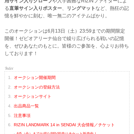
用サイン入りグローブ
や入手困難なRIZINファイターによ
る
直筆サイン入りポスター
、
リングマット
など、熱狂の記
憶を鮮やかに刻む、唯一無二のアイテムばかり。
このオークションは6月13日（土）23:59までの期間限定
開催！ゼビオアリーナ仙台で繰り広げられる戦いの記憶
を、ぜひあなたのもとに。皆様のご参加を、心よりお待ち
しております！
オークション開催期間
オークションの登録方法
オークションサイト
出品商品一覧
注意事項
RIZIN LANDMARK 14 in SENDAI 大会情報／チケット
6/5（金）までお得なPPV前売りチケット販売中！