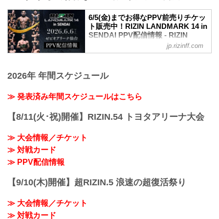
フライ級タイトルマッチ
大好評につき完売間近となっていたRIZIN
RIZIN MMAルール：5分 3R（57.0kg）
6/5(金)までお得なPPV前売りチケッ
LANDMARK 14 in SENDAIのチケット追
扇久保博正 vs. 神龍誠
ト販売中！RIZIN LANDMARK 14 in
加販売が決定したぞ！
第7試合／元谷友貴 vs. トニー・ララミー
SENDAI PPV配信情報 - RIZIN
追加販売は、明日5月23日（土）10時より
RIZIN MMAルール：5分 3R（57.0kg）
FIGHTING FEDERATION オフィシ
受付スタート！完売でチケットを手に入
jp.rizinff.com
元谷友貴 vs. トニー・ララミー
ャルサイト
れることが出来なかった方は是非、こ
第6試合／酒井リョウ vs. 貴賢神
の...
RIZIN LANDMARK 14 in SENDAIのPPV
RIZIN MMAルール：5分3R（120.0kg）
配信チケットが、5月15日（金）12時より
2026年 年間スケジュール
酒井リョウ vs. 貴賢神
RIZIN 100 CLUB、RIZIN LIVE、
第5試合／“ブラックパンサー”ベイノア
ABEMA、U-NEXTにて販売がスタートし
≫ 発表済み年間スケジュールはこちら
vs. 芳賀ビラル海
たぞ！（※スカパー！は5/23(土)販売開
...
始）
【8/11(火･祝)開催】RIZIN.54 トヨタアリーナ大会
お得なPPV前売りチケットは、大会前日
の6月5日（金）23:59まで販売！
≫ 大会情報／チケット
会場に来られない方、また会場にも行く
が実況・解説ありで試合を見たい方は是
≫ 対戦カード
非、お好きな配信サービスでRIZIN
≫ PPV配信情報
LANDMARK 14 in SENDAIを全試合リア
ルタイ...
【9/10(木)開催】超RIZIN.5 浪速の超復活祭り
≫ 大会情報／チケット
≫ 対戦カード