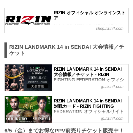
RIZIN オフィシャル オンラインスト
ア
日本の総合格闘技団体「RIZIN（ライジ
shop.rizinff.com
ン）」の公式グッズ販売店。大会やイベ
ントで着用して、RIZINを身近に感じよ
う。
RIZIN LANDMARK 14 in SENDAI 大会情報／チ
ケット
RIZIN LANDMARK 14 in SENDAI
大会情報／チケット - RIZIN
FIGHTING FEDERATION オフィシ
ャルサイト
jp.rizinff.com
更新情報
5/22（金）更新
RIZIN LANDMARK 14 in SENDAI
5/23（土）10時よりチケット追加販売が
対戦カード - RIZIN FIGHTING
決定！
FEDERATION オフィシャルサイト
5/23（土）10時よりチケット追加販売が
jp.rizinff.com
試合順
決定！RIZIN LANDMARK 14 in SENDAI -
第8試合／フライ級タイトルマッチ 扇久
RIZIN FIGHTING FEDERATION オフィシ
6/5（金）までお得なPPV前売りチケット販売中！
保博正 vs. 神龍誠
ャルサイト