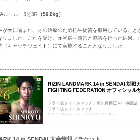
MAルール：5分3R
（59.0kg）
手が犬に噛まれ、その治療のため抗生物質を服用していること
なりました。これを受け、元谷選手陣営と協議を行った結果、
g契約（キャッチウェイト）にて実施することとなりました。
RIZIN LANDMARK 14 in SENDAI 対戦カ
FIGHTING FEDERATION オフィシャ
フライ級タイトルマッチ／扇久保博正 vs. 神龍誠
フライ級タイトルマッチ
RIZIN MMAルール：5分 3R（57.0kg）
扇久保博正 vs. 神龍誠
元谷友貴 vs. トニー・ララミー
RIZIN MMAルール：5分 3R（57.0kg）
MARK 14 in SENDAI 大会情報／チケット
元谷友貴 vs. トニー・ララミー