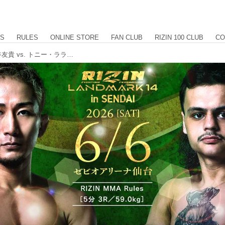
US
RULES
ONLINE STORE
FAN CLUB
RIZIN 100 CLUB
CO
RIZIN LANDMARK 14 in SENDAI 元谷友貴 vs. トニー・ララミー契約体重変更のお知らせ