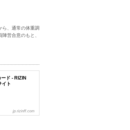
から、通常の体重調
両陣営合意のもと、
ード - RIZIN
ルサイト
jp.rizinff.com