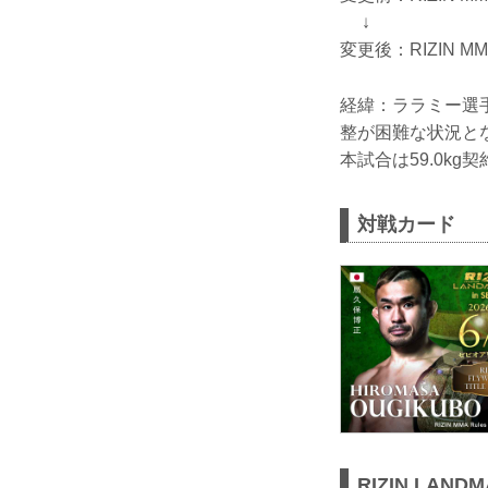
↓
変更後：RIZIN M
経緯：ララミー選
整が困難な状況と
本試合は59.0k
対戦カード
RIZIN LAND