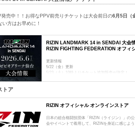
矢地祐介 vs. ISAO
RIZIN MMAルール：5分3R（71.0kg）
V発売中！！お得なPPV前売りチケットは大会前日の
6月5日（金
矢地祐介 vs. ISAO
“ブラックパンサー”ベイノア vs. 芳賀ビラル海
ない方はお早めに！
RIZIN MMAルール：5分3R（71.0kg）...
RIZIN LANDMARK 14 in SENDAI 
RIZIN FIGHTING FEDERATION オ
更新情報
5/22（金）更新
5/23（土）10時よりチケット追加販売が決定！
5/23（土）10時よりチケット追加販売が決定！RIZIN L
SENDAI - RIZIN FIGHTING FEDERATION 
ストア
大好評につき完売間近となっていたRIZIN LANDMARK 
のチケット追加販売が決定したぞ！
追加販売は、明日5月23日（土）10時より受付ス
RIZIN オフィシャル オンラインストア
トを手に入れることが出来なかった方は是非、この.
日本の総合格闘技団体「RIZIN（ライジン）」の
会やイベントで着用して、RIZINを身近に感じよ