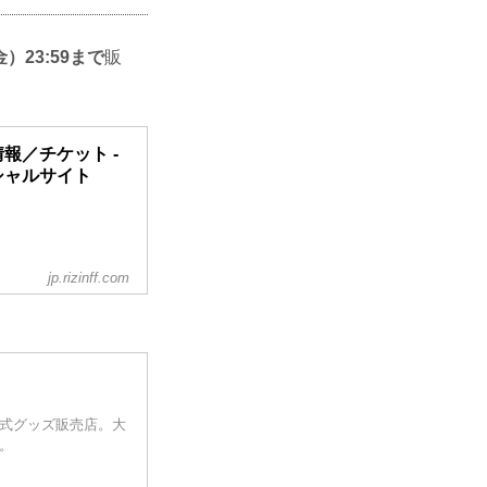
）23:59まで
販
大会情報／チケット -
フィシャルサイト
jp.rizinff.com
ANDMARK 14 in
オフィシャルサイト
14 in SENDAI
タート！完売でチケッ
..
公式グッズ販売店。大
う。