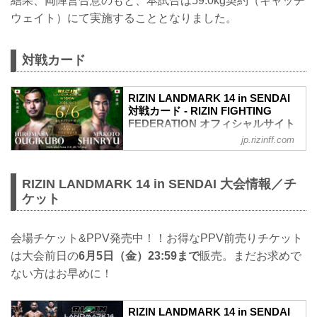
結果、両陣営合意のもと、本試合は59.0kg契約（キャッチ
ウェイト）にて実施することとなりました。
対戦カード
RIZIN LANDMARK 14 in SENDAI
対戦カード - RIZIN FIGHTING
FEDERATION オフィシャルサイト
jp.rizinff.com
フライ級タイトルマッチ／扇久保博正 vs.
神龍誠
フライ級タイトルマッチ
RIZIN LANDMARK 14 in SENDAI 大会情報／チ
RIZIN MMAルール：5分 3R（57.0kg）
扇久保博正 vs. 神龍誠
ケット
元谷友貴 vs. トニー・ララミー
RIZIN MMAルール：5分 3R（57.0kg）
元谷友貴 vs. トニー・ララミー
会場チケット&PPV発売中！！お得なPPV前売りチケット
矢地祐介 vs. ISAO
は大会前日の
6月5日（金）23:59まで
販売。まだお求めで
RIZIN MMAルール：5分3R（71.0kg）
ない方はお早めに！
矢地祐介 vs. ISAO
“ブラックパンサー”ベイノア vs. 芳賀ビラ
ル海
RIZIN LANDMARK 14 in SENDAI