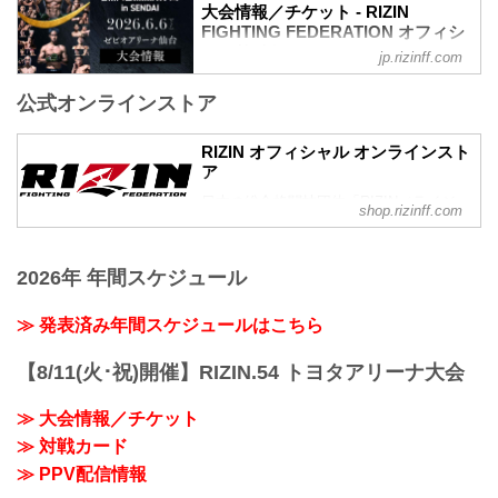
RIZIN MMAルール：5分3R（71.0kg）...
大会情報／チケット - RIZIN
FIGHTING FEDERATION オフィシ
ャルサイト
jp.rizinff.com
更新情報
公式オンラインストア
5/22（金）更新
5/23（土）10時よりチケット追加販売が
決定！
RIZIN オフィシャル オンラインスト
5/23（土）10時よりチケット追加販売が
ア
決定！RIZIN LANDMARK 14 in SENDAI -
日本の総合格闘技団体「RIZIN（ライジ
RIZIN FIGHTING FEDERATION オフィシ
shop.rizinff.com
ン）」の公式グッズ販売店。大会やイベ
ャルサイト
ントで着用して、RIZINを身近に感じよ
大好評につき完売間近となっていたRIZIN
う。
LANDMARK 14 in SENDAIのチケット追
2026年 年間スケジュール
加販売が決定したぞ！
追加販売は、明日5月23日（土）10時より
≫ 発表済み年間スケジュールはこちら
受付スタート！完売でチケットを手に入
れることが出来なかった方は是非、こ
【8/11(火･祝)開催】RIZIN.54 トヨタアリーナ大会
の...
≫ 大会情報／チケット
≫ 対戦カード
≫ PPV配信情報