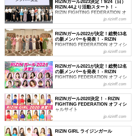
RIZINガール2023決定！9/24（日）
RIZINガールメンバー紹介
定したぞ！
RIZIN.44より活動スタート！ -
新メンバー
応募総数約400名の中から、一次、二次審
RIZIN FIGHTING FEDERATION オ
ふりがな
査、そして最終審査を通過したのは、な
フィシャルサイト
名前 事務所 身長 出身 年齢 X Instagram
jp.rizinff.com
んと11名！彼女たちの初舞台は、来年
意気込み
2023年のRIZINのリングを彩り盛り上げ
2025年1月からスタート！
くらさわしえり
る「RIZINガール2023」のメンバーが決
リングを華麗に彩る「RIZINガール
RIZINガール2022が決定！総勢13名
倉沢しえり 松竹芸能 162cm 東京都 25歳
定したぞ！これまでのRIZINガールのコン
の新メンバーを発表！ - RIZIN
2025」を、みんなで応援しよう！
@kurasawa...
セプトから一転、「歌」と「ダンス」を
FIGHTING FEDERATION オフィシ
RIZINガール2025 任期
取り入れ、より「魅せる」に重点を置き
ャルサイト
2025年1月1日〜2025年12月31日（予定）
jp.rizinff.com
選ばれた「RIZINガール2023」。
RIZINガール2025 メンバー（集合写真左
2022年のRIZINのリングを彩り盛り上げ
応募総数約500人の中から、1・2・3次審
から）
る「RIZINガール2022」のメンバーが決
査、そして最終審査を通過し、ライブ配
RIZINガール2021が決定！総勢12名
RIKO（りこ）
定したぞ！
の新メンバーを発表！ - RIZIN
信で行われた最終オーディションを通過
RIKO（りこ）
RIZIN公式投票オーディション、LINE
FIGHTING FEDERATION オフィシ
したのは、なんと13名！
出身地...
LIVE、SHOWROOM、そしてDMMぱち
ャルサイト
彼女たちの初舞台は、9月24日（日）さい
jp.rizinff.com
タウンのそれぞれ予選・決勝を勝ち抜
たまスーパーアリーナで開催される
2021年のRIZINのリングを彩り盛り上げ
き、最終オーディションで選ばれた計13
RIZIN.44だ！リングを華麗に彩るR...
る「RIZINガール2021」のメンバーが決
名が「RIZINガール2022」として活躍す
RIZINガール2020決定！ - RIZIN
定したぞ！
FIGHTING FEDERATION オフィシ
ることとなった！
【17LIVE×RIZIN RIZINガールオーディシ
ャルサイト
彼女たちの初舞台は、9月の予定だ！リン
ョン 2021】の合格者6名とGRAVURE
グを華麗に彩るRIZINガール2022を、み
jp.rizinff.com
RIZINガール2020のメンバーが決定！熾
MISSCON 2021の合格者2名に加え、審査
んなで応援しよう！
烈なオーディションを勝ち抜いたメンバ
員特別賞、主催者推薦枠を含めた計12名
RIZINガール2022 メンバー紹介
ーは計14名。初舞台は8月9日/10日にぴあ
が「RIZINガール2021」として活躍する
RIZIN GIRL ライジンガール
荒井つかさ
アリーナMMにて開催される