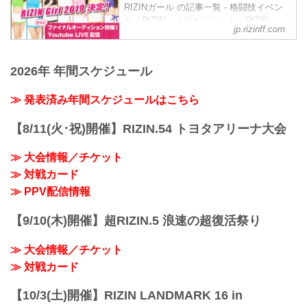
こととなった。
荒井つかさ
RIZINガール の記事一覧 - 格闘技イベン
RIZIN.22/RIZIN.23！リングを華麗に彩る
彼女たちの初舞台は、9月19日（土）にさ
荒井つ...
ト「RIZIN」（ライジン）と「RIZIN
RIZINガール2020を応援しよう！
いたまスーパーアリーナで開催される
jp.rizinff.com
FIGHTING FEDERATION」（ライジン
RIZINガール2020メンバー
Yogibo presents RIZIN.30のリングだ！リ
ファイティング フェデレーション）の情
東海林 里咲 Risa Shoji
ングを華麗に...
報・加盟団体について発信していきま
T158・B78・W59・H83
2026年 年間スケジュール
す。
Twitter：@risaaa_0411
instagram：r_candy11
≫ 発表済み年間スケジュールはこちら
去年に引き続き継続することが出来て嬉
しいです♪大好きなRIZIN...
【8/11(火･祝)開催】RIZIN.54 トヨタアリーナ大会
≫ 大会情報／チケット
≫ 対戦カード
≫ PPV配信情報
【9/10(木)開催】超RIZIN.5 浪速の超復活祭り
≫ 大会情報／チケット
≫ 対戦カード
【10/3(土)開催】RIZIN LANDMARK 16 in