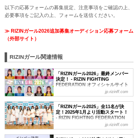
以下の応募フォームの募集規定、注意事項をご確認の上、
必要事項をご記入の上、フォームを送信ください。
≫ RIZINガール2026追加募集オーディション応募フォーム
（外部サイト）
RIZINガール関連情報
「RIZINガール2026」最終メンバー
決定！ - RIZIN FIGHTING
FEDERATION オフィシャルサイト
jp.rizinff.com
2026年のRIZINのリングを彩り盛り上げ
る「RIZINガール2026」の最終メンバー
が決定したぞ！
「RIZINガール2025」全11名が決
「RIZINガール2026」はRIZIN.52有明大
定！2025年1月より活動スタート！
会で初お披露目！彼女たちの今後の活躍
- RIZIN FIGHTING FEDERATION
に注目しよう！
オフィシャルサイト
jp.rizinff.com
RIZINガール2026 任期
2025年のRIZINのリングを彩り盛り上げ
2026年3月6日～2026年12月31日（予定）
る「RIZINガール2025」のメンバーが決