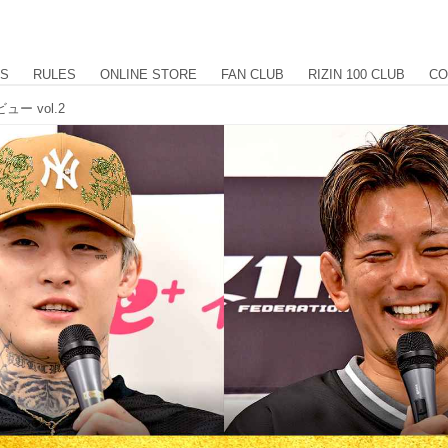
US
RULES
ONLINE STORE
FAN CLUB
RIZIN 100 CLUB
CO
ュー vol.2