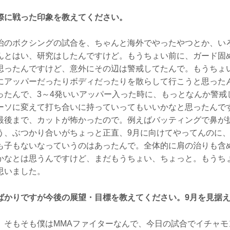
際に戦った印象を教えてください。
のボクシングの試合を、ちゃんと海外でやったやつとか、い
んとはい、研究はしたんですけど。もうちょい前に、ガード固
思ったんですけど、意外にその辺は警戒してたんで。もうちょ
にアッパーだったりボディだったりを散らして行こうと思った
ったんで、3～4発いいアッパー入った時に、もっとなんか警戒
ーソに変えて打ち合いに持っていってもいいかなと思ったんで
最後まで、カットが怖かったので。例えばバッティングで鼻が
う、ぶつかり合いがちょっと正直、9月に向けてやってんのに
も子もないなっていうのはあったんで。全体的に肩の治りも含め
かなとは思うんですけど、まだもうちょい、ちょっと。もうち
思いました。
ばかりですが今後の展望・目標を教えてください。9月を見据
そもそも僕はMMAファイターなんで、今日の試合でイチャモ