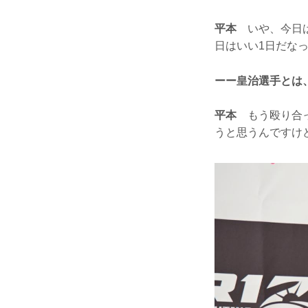
平本
いや、今日は
日はいい1日だな
ーー皇治選手とは
平本
もう殴り合っ
うと思うんですけ