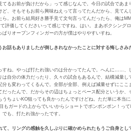
見てるお前が負けだから」って感じなんで。今日の試合であま
けど、そもそもお前ら興味ねえって言ってたんだから、見てん
たら。お前ら結局好き勝手見て文句言ってんだったら、俺はMM
見て評価してくださいって感じですね、はい。まあボクシング
っぱりオープンフィンガーの方が僕はやりやすいすね。
うお話もありましたが倒しきれなかったことに対する悔しさみ
すね。やっぱ打たれ強いのは分かってたんで。へんに……、
りは自分の体力だったり、久々の試合もあるんで、結構減量し
配分も変わってくるんで。全部が全部、例えば減量せずにここ
てだったんで、だからその辺はちょっとペース配分というか、
もうちょいKO狙っても良かったんですけどね。ただ単に本当
R目もガードの上からでいいからショートでポンポンポン！って
。でも、打たれ強かったです。
れて、リングの感触を久しぶりに確かめられたもうご自身とし