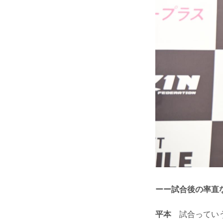
ーー試合後の率直
平本
試合っていう