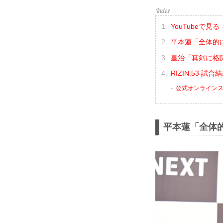
YouTubeで見る
平本蓮「全体的
皇治「真剣に格
RIZIN.53 試
公式オンライン
平本蓮「全体