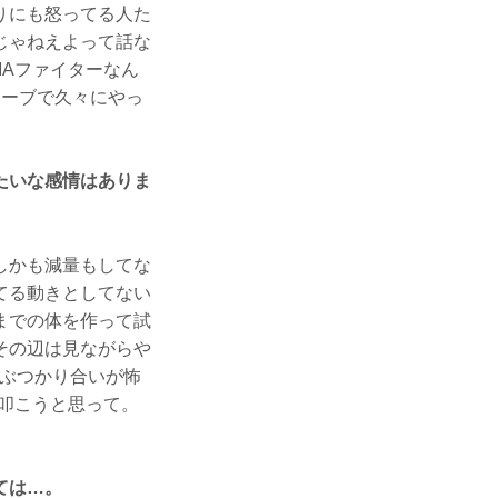
りにも怒ってる人た
じゃねえよって話な
Aファイターなん
ローブで久々にやっ
たいな感情はありま
しかも減量もしてな
てる動きとしてない
までの体を作って試
その辺は見ながらや
にぶつかり合いが怖
叩こうと思って。
ては…。