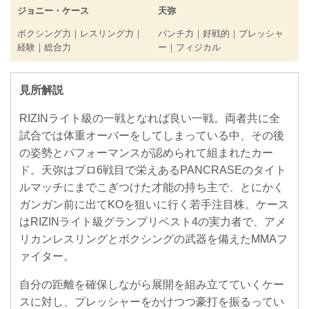
ジョニー・ケース
天弥
ボクシング力｜レスリング力｜
パンチ力｜好戦的｜プレッシャ
経験｜総合力
ー｜フィジカル
見所解説
RIZINライト級の一戦となれば良い一戦。両者共に全
試合では体重オーバーをしてしまっている中、その後
の姿勢とパフォーマンスが認められて組まれたカー
ド。天弥はプロ6戦目で栄えあるPANCRASEのタイト
ルマッチにまでこぎつけた才能の持ち主で、とにかく
ガンガン前に出てKOを狙いに行く若手注目株。ケース
はRIZINライト級グランプリベスト4の実力者で、アメ
リカンレスリングとボクシングの武器を備えたMMAフ
ァイター。
自分の距離を確保しながら展開を組み立てていくケー
スに対し、プレッシャーをかけつつ豪打を振るってい