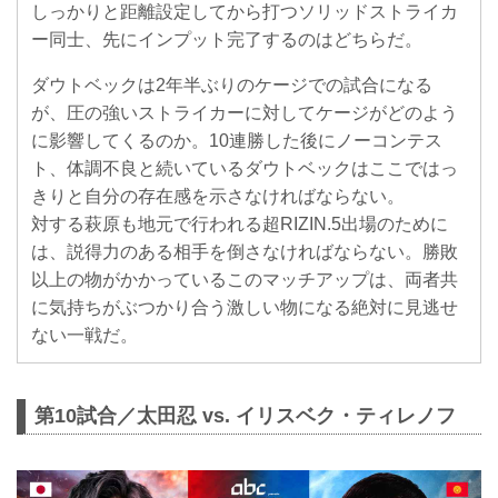
しっかりと距離設定してから打つソリッドストライカ
ー同士、先にインプット完了するのはどちらだ。
ダウトベックは2年半ぶりのケージでの試合になる
が、圧の強いストライカーに対してケージがどのよう
に影響してくるのか。10連勝した後にノーコンテス
ト、体調不良と続いているダウトベックはここではっ
きりと自分の存在感を示さなければならない。
対する萩原も地元で行われる超RIZIN.5出場のために
は、説得力のある相手を倒さなければならない。勝敗
以上の物がかかっているこのマッチアップは、両者共
に気持ちがぶつかり合う激しい物になる絶対に見逃せ
ない一戦だ。
第10試合／太田忍 vs. イリスベク・ティレノフ