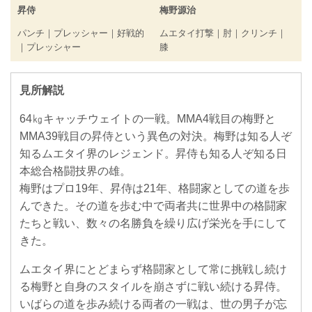
昇侍
梅野源治
パンチ｜プレッシャー｜好戦的
ムエタイ打撃｜肘｜クリンチ｜
｜プレッシャー
膝
見所解説
64㎏キャッチウェイトの一戦。MMA4戦目の梅野と
MMA39戦目の昇侍という異色の対決。梅野は知る人ぞ
知るムエタイ界のレジェンド。昇侍も知る人ぞ知る日
本総合格闘技界の雄。
梅野はプロ19年、昇侍は21年、格闘家としての道を歩
んできた。その道を歩む中で両者共に世界中の格闘家
たちと戦い、数々の名勝負を繰り広げ栄光を手にして
きた。
ムエタイ界にとどまらず格闘家として常に挑戦し続け
る梅野と自身のスタイルを崩さずに戦い続ける昇侍。
いばらの道を歩み続ける両者の一戦は、世の男子が忘