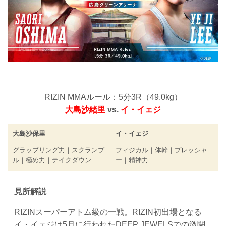
RIZIN MMAルール：5分3R（49.0kg）
大島沙緒里
vs.
イ・イェジ
大島沙保里
イ・イェジ
グラップリング力｜スクランブ
フィジカル｜体幹｜プレッシャ
ル｜極め力｜テイクダウン
ー｜精神力
見所解説
RIZINスーパーアトム級の一戦。RIZIN初出場となる
イ・イェジは5月に行われたDEEP JEWELSでの激闘