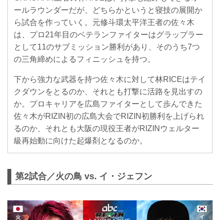
ールラウンダーだが、どちらかというと寝技の展開か
ら試合を作っていく。元修斗環太平洋王者の佐々木
は、プロ21年目のベテランファイターはグラップラー
として11のサブミッション勝利があり、そのうち7つ
の三角締めによるフィニッシュを持つ。
下から強力な武器を持つ佐々木に対して林RICEはテイ
クダウンをとるのか、それとも打撃に活路を見出すの
か。プロキャリアを広島ファイターとして歩んできた
佐々木がRIZIN初の広島大会でRIZIN初勝利を上げられ
るのか、それとも大阪の現役王者がRIZINウェルター
級再始動に向けた起爆剤となるのか。
第2試合／火の鳥 vs. イ・ジェフン