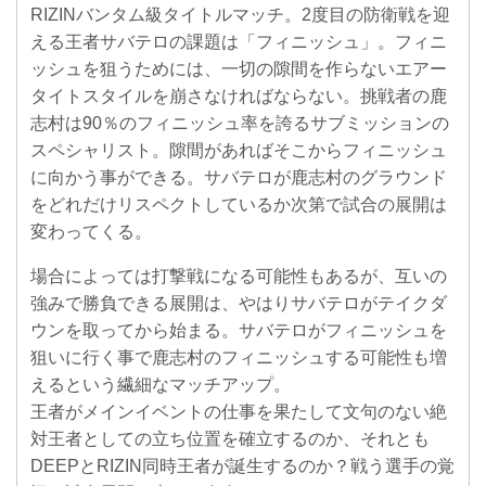
RIZINバンタム級タイトルマッチ。2度目の防衛戦を迎
える王者サバテロの課題は「フィニッシュ」。フィニ
ッシュを狙うためには、一切の隙間を作らないエアー
タイトスタイルを崩さなければならない。挑戦者の鹿
志村は90％のフィニッシュ率を誇るサブミッションの
スペシャリスト。隙間があればそこからフィニッシュ
に向かう事ができる。サバテロが鹿志村のグラウンド
をどれだけリスペクトしているか次第で試合の展開は
変わってくる。
場合によっては打撃戦になる可能性もあるが、互いの
強みで勝負できる展開は、やはりサバテロがテイクダ
ウンを取ってから始まる。サバテロがフィニッシュを
狙いに行く事で鹿志村のフィニッシュする可能性も増
えるという繊細なマッチアップ。
王者がメインイベントの仕事を果たして文句のない絶
対王者としての立ち位置を確立するのか、それとも
DEEPとRIZIN同時王者が誕生するのか？戦う選手の覚