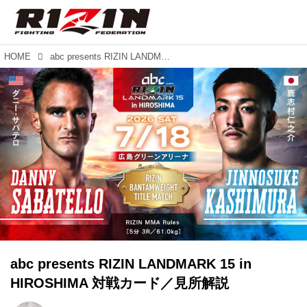
HOME
abc presents RIZIN LANDMARK 15 in HIROSHIMA 対戦カード／見所解説
abc presents RIZIN LANDMARK 15 in
HIROSHIMA 対戦カード／見所解説