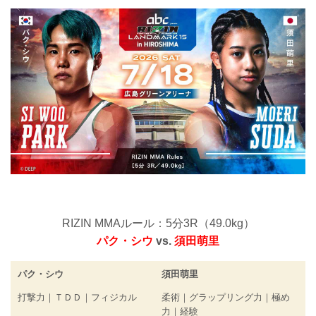
RIZIN MMAルール：5分3R（49.0kg）
パク・シウ
vs.
須田萌里
パク・シウ
須田萌里
打撃力｜ＴＤＤ｜フィジカル
柔術｜グラップリング力｜極め
力｜経験