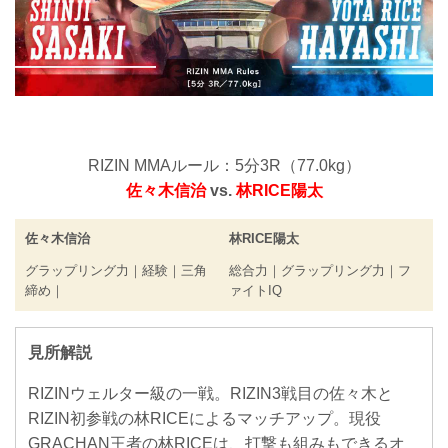
RIZIN MMAルール：5分3R（77.0kg）
佐々木信治
vs.
林RICE陽太
佐々木信治
林RICE陽太
グラップリング力｜経験｜三角
総合力｜グラップリング力｜フ
締め｜
ァイトIQ
見所解説
RIZINウェルター級の一戦。RIZIN3戦目の佐々木と
RIZIN初参戦の林RICEによるマッチアップ。現役
GRACHAN王者の林RICEは、打撃も組みもできるオ