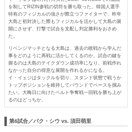
を制してRIZIN参戦の切符を勝ち取った。韓国人選手
特有のフィジカルの強さが際立つファイターで、昨年
大島と初対決した際もフィジカルを活かして大島の展
開にさせず、打撃で試合を支配し判定勝利をおさめ
た。
リベンジマッチとなる大島は、過去の敗戦から学んだ
事をどのように再戦に活かしてくるのか。試合の鍵を
握るのは大島のテイクダウン成功率になり、前戦作れ
なかった自分の得意な展開を作れるかになる。
イ・イェジはタックルを切り、スタンド状態で戦うか
トップポジションを維持してパウンドでペースを掴み
たい。大晦日に向けたベルト争奪戦一回戦を勝ち上が
るのはどっちか。
第6試合／パク・シウ vs. 須田萌里