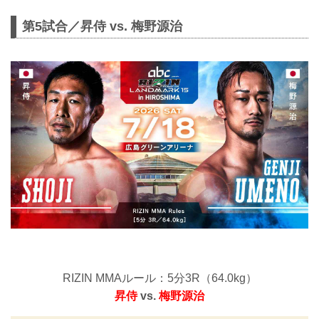
第5試合／昇侍 vs. 梅野源治
RIZIN MMAルール：5分3R（64.0kg）
昇侍
vs.
梅野源治