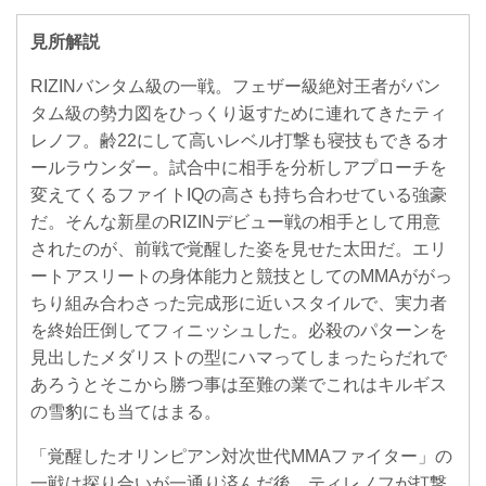
見所解説
RIZINバンタム級の一戦。フェザー級絶対王者がバン
タム級の勢力図をひっくり返すために連れてきたティ
レノフ。齢22にして高いレベル打撃も寝技もできるオ
ールラウンダー。試合中に相手を分析しアプローチを
変えてくるファイトIQの高さも持ち合わせている強豪
だ。そんな新星のRIZINデビュー戦の相手として用意
されたのが、前戦で覚醒した姿を見せた太田だ。エリ
ートアスリートの身体能力と競技としてのMMAががっ
ちり組み合わさった完成形に近いスタイルで、実力者
を終始圧倒してフィニッシュした。必殺のパターンを
見出したメダリストの型にハマってしまったらだれで
あろうとそこから勝つ事は至難の業でこれはキルギス
の雪豹にも当てはまる。
「覚醒したオリンピアン対次世代MMAファイター」の
一戦は探り合いが一通り済んだ後、ティレノフが打撃