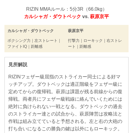
RIZIN MMAルール：5分3R（66.0kg）
カルシャガ・ダウトベック
vs.
萩原京平
カルシャガ・ダウトベック
萩原京平
ボクシング力｜左ストレート｜
打撃力｜ローキック｜右ストレ
ファイトIQ｜距離感
ート｜距離感
見所解説
RIZINフェザー級屈指のストライカー同士による好マ
ッチアップ。ダウトベックは適正階級をフェザー級に
定めてからの復帰戦。萩原は課題が残る前線からの復
帰戦。両者共にフェザー級戦線に絡んでいくためには
絶対に負けられない一戦となる。ダウトベックの過去
のストライカー達との試合から、萩原陣営は攻略法と
作戦は組み立てていると予想される。左と右の大砲の
打ち合いになるこの勝負の鍵は以外にもローキック。