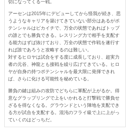
切になってくる一戦。
アーセンは2015年にデビューしてから怪我が続き、思
うようなキャリアを築けてきていない部分はあるがポ
テンシャルはピカイチで、万全の状態であればトップ
の誰とでも勝負できる。レスリング力で相手を支配す
る能力はずば抜けており、万全の状態で作戦を遂行す
れば誰であろうと攻略するのは難しい。
対するヒロヤは試合をする度に成長しており、超実力
者の元谷、神龍とも接戦を繰り広げてきている。ヒロ
ヤが自身の持つポテンシャルを最大限に発揮できれ
ば、さらに化ける可能性を秘めている。
勝負の鍵は組みの攻防でどちらに軍配が上がるか。得
意なグラップリングで上をいかれると打撃戦で勝負せ
ざるを得なくなる。グラウンドという陣地を支配でき
る方が試合を支配する。混沌のフライ級で上に上がっ
ていくのはどっちだ。