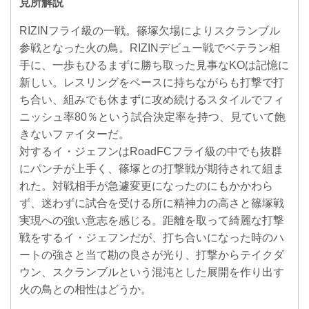
見所解説
RIZINフライ級の一戦。篠塚欠場によりスクランブル
参戦となった火の鳥。RIZINデビュー戦でベテラン相
手に、一歩もひるまずに勝ち取った見事なKOは記憶に
新しい。レスリングをベースに持ちながらも打撃で打
ち合い、組みでも休まずに攻め続けるスタイルでフィ
ニッシュ率80％という試合決定率を持つ、見ていて飽
きないファイターだ。
対するイ・ジェフンはRoadFCフライ級の中でも抜群
にパンチが上手く、篠塚との打撃戦が期待されて組ま
れた。対戦相手が急遽変更になったのにもかかわら
ず、迷わずに試合を受ける所に精神力の高さと篠塚戦
実現への強い意志を感じる。距離を取って綺麗な打撃
戦をするイ・ジェフンだが、打ち合いになった時のハ
ートの強さと当て勘の良さが光り、打撃からテイクダ
ウン、スクランブルという混沌とした展開を作り出す
火の鳥との相性はどうか。