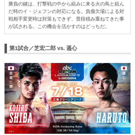
勝負の鍵は、打撃戦の中から組みに来る火の鳥と組ん
だ時のイ・ジェフンの対応になる。負傷欠場による対
戦相手変更時は対策もできず、普段積み重ねてきた事
が試される。この機会を活かすのはどっちだ。
第1試合／芝宏二郎 vs. 遥心