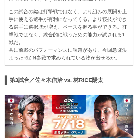
この試合の鍵は打撃戦ではなく、より組みの展開を上
手に使える選手が有利になってくる。より寝技ができ
る選手に選択肢が増え、ペースを握る事ができる。打
撃戦ではなく、総合的に戦うための能力が試される1
戦だ。
共に前戦のパフォーマンスに課題があり、今回急遽決
まったRIZIN参戦で求められている物が出せるか。
第3試合／佐々木信治 vs. 林RICE陽太