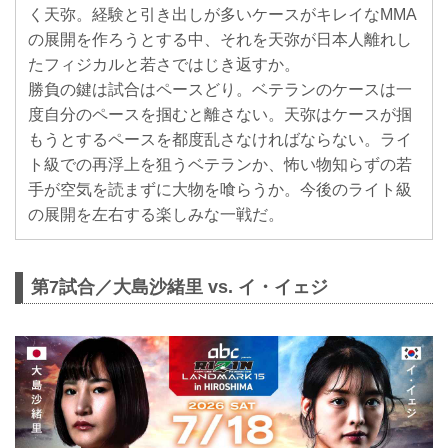
く天弥。経験と引き出しが多いケースがキレイなMMA
の展開を作ろうとする中、それを天弥が日本人離れし
たフィジカルと若さではじき返すか。
勝負の鍵は試合はペースどり。ベテランのケースは一
度自分のペースを掴むと離さない。天弥はケースが掴
もうとするペースを都度乱さなければならない。ライ
ト級での再浮上を狙うベテランか、怖い物知らずの若
手が空気を読まずに大物を喰らうか。今後のライト級
の展開を左右する楽しみな一戦だ。
第7試合／大島沙緒里 vs. イ・イェジ