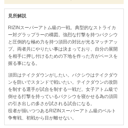
見所解説
RIZINスーパーアトム級の一戦。典型的なストライカ
ー対グラップラーの構図。強烈な打撃を持つパクシウ
と圧倒的な極め力を持つ須田の対比が光るマッチアッ
プ。両者共にやりたい事は決まっており、自分の展開
を相手に押し付けるための下地を作った方がペースを
握る事になる。
須田はテイクダウンがしたい。パクシウはテイクダウ
ンを防いでスタンドで戦いたい。テイクダウンの攻防
を制する選手が試合を制する一戦だ。女子アトム級で
倒せる打撃を持っているパクシウを寝かせる為の須田
の引き出しの多さが試される試合になる。
役者が揃いつつあるRIZINスーパーアトム級のベルト
争奪戦、初戦から目が離せない。