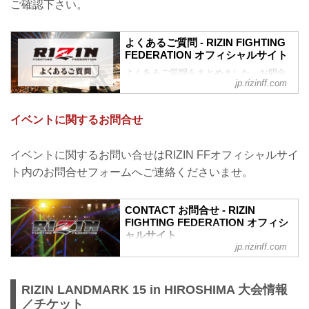
ご確認下さい。
よくあるご質問 - RIZIN FIGHTING
FEDERATION オフィシャルサイト
よくあるご質問をまとめました。お問合
jp.rizinff.com
わせの前に、一度ご確認下さい。
チケットに関してよくあるご質問
Q.1 より良い席で観戦したいのですが、
イベントに関するお問合せ
どの先行でチケットを買うと一番良い席
で見れますか？
A. より良い席のご案内は、以下の順番と
イベントに関するお問い合せはRIZIN FFオフィシャルサイ
なります。
ト内のお問合せフォームへご連絡くださいませ。
①ファンクラブ先行（超強者）
②ファンクラブ先行（強者）/ RIZIN 100
CLUB先行
CONTACT お問合せ - RIZIN
③先行販売（オフィシャルサイト先行・
FIGHTING FEDERATION オフィシ
プレイガイド先行・番組・チラシ等 順不
ャルサイト
同）
jp.rizinff.com
④各プレイガイドの一般発売
※②はお申込み多数の場合、お席の優先
確保のみで、...
RIZIN LANDMARK 15 in HIROSHIMA 大会情報
／チケット