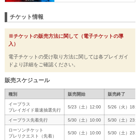
太田忍 vs. イリスベク・ティレノフ
RIZIN MMAルール：5分3R（61.0kg）
太田忍 vs. イリスベク・ティレノフ
チケット情報
ジョニー・ケース vs. 天弥
RIZIN MMAルール：5分3R（71.0kg）
ジョニー・ケース vs. 天弥
※チケットの販売方法に関して（電子チケットの導
篠塚辰樹 vs. イ・ジェフン
入）
RIZIN MMAルール：5分3R（57.0kg）
篠塚辰樹 vs. イ・ジェフン
電子チケットの受け取り方法に関しては各プレイガイ
芝宏二郎 vs. 遥心
RIZINキックボクシングルール：3分
ドより詳細をご確認ください。
3R（54.5kg）
芝宏二郎 vs. 遥心
販売スケジュール
OPENING FIG...
種別
販売開始
販売終了
イープラス
5/23（土）12:00
5/26（火）18:0
プレイガイド最速抽選先行
イープラス先着先行
5/30（土）10:00
5/30（土）23:4
ローソンチケット
5/30（土）10:00
5/30（土）23:5
プレリクエスト（先着）