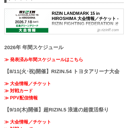
RIZIN LANDMARK 15 in
HIROSHIMA 大会情報／チケット -
RIZIN FIGHTING FEDERATION オ
フィシャルサイト
jp.rizinff.com
RIZIN LANDMARK 15 in HIROSHIMA 大
会概要
2026年 年間スケジュール
開催日時
2026年7月18日（土）12:00開場（予定）
／14:00開始（予定）
≫ 発表済み年間スケジュールはこちら
※開場・開始時間は予定です。決定次第
RIZIN FFオフィシャルサイトにてご案内
【8/11(火･祝)開催】RIZIN.54 トヨタアリーナ大会
します。
会場
≫ 大会情報／チケット
広島グリーンアリーナ
≫ 対戦カード
バス：「紙屋町」又は「バスセンター」
下車
≫ PPV配信情報
路面電車：「紙屋町西」又は「原爆ドー
ム前」下車
【9/10(木)開催】超RIZIN.5 浪速の超復活祭り
アストラムライン：「県庁前」下車（西2
出口＜基町クレド側＞）
≫ 大会情報／チケット