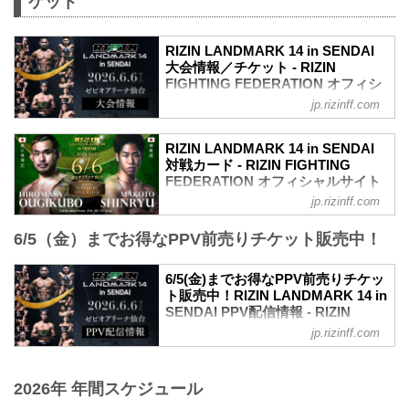
ケット
内容でお届けします！ ▽RIZIN
LANDMARK 11 in SAPPORO 前夜祭の概
要はこちら▽ 2025/5/19 公開 6/13(土)開
RIZIN LANDMARK 14 in SENDAI
催『RIZIN LANDMARK 11 in SAPPORO
大会情報／チケット - RIZIN
前夜祭』ファンクラブ参加者大...
FIGHTING FEDERATION オフィシ
ャルサイト
jp.rizinff.com
RIZIN LANDMARK 14 in SENDAI 大会概
要
RIZIN LANDMARK 14 in SENDAI
開催日時
対戦カード - RIZIN FIGHTING
2026年6月6日（土）13:00開場（予定）／
FEDERATION オフィシャルサイト
15:00開始（予定）
jp.rizinff.com
フライ級タイトルマッチ／扇久保博正 vs.
※開場・開始時間は予定です。決定次第
神龍誠
RIZIN FFオフィシャルサイトにてご案内
6/5（金）までお得なPPV前売りチケット販売中！
フライ級タイトルマッチ
します。
RIZIN MMAルール：5分 3R（57.0kg）
会場
扇久保博正 vs. 神龍誠
6/5(金)までお得なPPV前売りチケッ
ゼビオアリーナ仙台
元谷友貴 vs. トニー・ララミー
ト販売中！RIZIN LANDMARK 14 in
JR「長町駅」東口：徒歩 約5分
RIZIN MMAルール：5分 3R（57.0kg）
SENDAI PPV配信情報 - RIZIN
地下鉄南北線「長町駅」北1出口：徒歩
元谷友貴 vs. トニー・ララミー
FIGHTING FEDERATION オフィシ
約5分
jp.rizinff.com
矢地祐介 vs. ISAO
ャルサイト
アクセス/周辺マップ - ゼビオアリーナ仙
RIZIN MMAルール：5分3R（71.0kg）
台｜宮城県仙台市太白区にある「アリー
RIZIN LANDMARK 14 in SENDAIのPPV
矢地祐介 vs. ISAO
ナスポーツ」や「エンターテインメン
配信チケットが、5月15日（金）12時より
2026年 年間スケジュール
“ブラックパンサー”ベイノア vs. 芳賀ビラ
ト」の魅力を最大化するベニューとなる
RIZIN 100 CLUB、RIZIN LIVE、