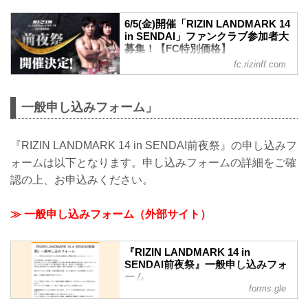
6/5(金)開催「RIZIN LANDMARK 14
in SENDAI」ファンクラブ参加者大
募集！【FC特別価格】
fc.rizinff.com
6月5日(金)仙台市内某所にて「RIZIN
LANDMARK 14 in SENDAI 前夜祭」を開
催することが決定いたしました ファンク
一般申し込みフォーム」
ラブ会員様は特別価格にてご参加いただ
けます！ ※当イベントは抽選にて参加者
を決定いたします。 ここでしか味わえな
『RIZIN LANDMARK 14 in SENDAI前夜祭』の申し込みフ
い特別なひとときを、ぜひお楽しみくだ
さい。たくさんのご応募をお待ちしてお
ォームは以下となります。申し込みフォームの詳細をご確
ります！ RIZIN LANDMARK 14 in
認の上、お申込みください。
SENDAI 前夜祭 ■開催日時 2026年6月5
日（金）19:00〜21:00（予定） ■開催場
所 仙台市内（...
≫ 一般申し込みフォーム（外部サイト）
『RIZIN LANDMARK 14 in
SENDAI前夜祭』一般申し込みフォ
ーム
forms.gle
＼＼＼『RIZIN LANDMARK 14 in
SENDAI前夜祭』の開催が決定いたしま