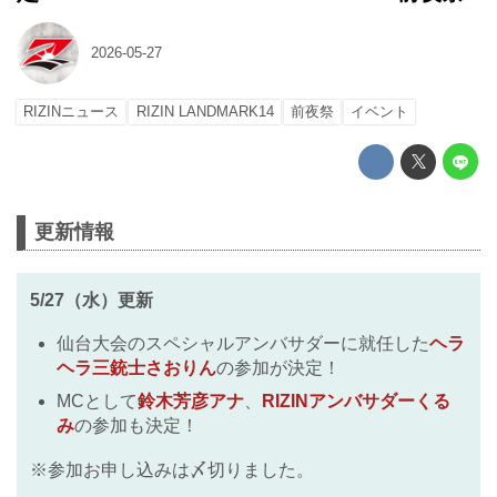
2026-05-27
RIZINニュース
RIZIN LANDMARK14
前夜祭
イベント
更新情報
5/27（水）更新
仙台大会のスペシャルアンバサダーに就任した
ヘラ
ヘラ三銃士さおりん
の参加が決定！
MCとして
鈴木芳彦アナ
、
RIZINアンバサダーくる
み
の参加も決定！
※参加お申し込みは〆切りました。