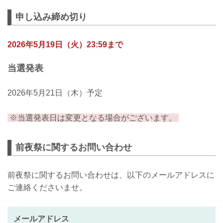
した！！／／／
申し込み締め切り
６月のRIZINは、初上陸となる仙台！！
仙台出身ファイターである神龍誠がフラ
2026年5月19日（火）23:59まで
イ級王者の扇久保博正に挑む他、元谷vs.
ララミーのタイトルマッチに続くフライ
級大注目の一戦など、注目カードが目白
当選発表
押し！
RIZIN LANDMARK 14 in SENDAIに先駆
2026年5月21日（木）予定
けて前日に前夜祭イベントを開催いたし
ます！！！
※当選発表日は変更となる場合がございます。
参加ゲストには、征矢貴・大島沙緒里が
決定！さらに追加ゲストも近日発表いた
します...
前夜祭に関するお問い合わせ
前夜祭に関するお問い合わせは、以下のメールアドレスに
ご連絡くださいませ。
メールアドレス