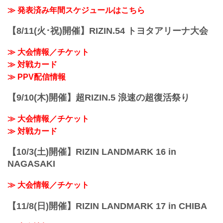
ル海
こ...
ABEMA、U-NEXTにて販売がスタートし
≫ 発表済み年間スケジュールはこちら
RIZIN MMAルール：5分3R（71.0kg）...
たぞ！（※スカパー！は5/23(土)販売開
始）
【8/11(火･祝)開催】RIZIN.54 トヨタアリーナ大会
お得なPPV前売りチケットは、大会前日
の6月5日（金）23:59まで販売！
≫ 大会情報／チケット
会場に来られない方、また会場にも行く
が実況・解説ありで試合を見たい方は是
≫ 対戦カード
非、お好きな配信サービスでRIZIN
≫ PPV配信情報
LANDMARK 14 in SENDAIを全試合リア
ルタイ...
【9/10(木)開催】超RIZIN.5 浪速の超復活祭り
≫ 大会情報／チケット
≫ 対戦カード
【10/3(土)開催】RIZIN LANDMARK 16 in
NAGASAKI
≫ 大会情報／チケット
【11/8(日)開催】RIZIN LANDMARK 17 in CHIBA