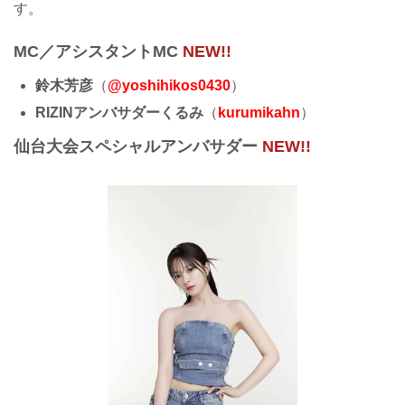
す。
MC／アシスタントMC
NEW!!
鈴木芳彦
（
@yoshihikos0430
）
RIZINアンバサダーくるみ
（
kurumikahn
）
仙台大会スペシャルアンバサダー
NEW!!