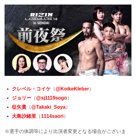
クレベル・コイケ
（
@KoikeKleber
）
ジョリー
（
@sj1119sogo
）
征矢貴
（
@Takaki_Soya
）
大島沙緒里
（
1114saori
）
※選手の体調等により出演者変更となる場合がございま