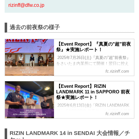
rizinff@dfw.co.jp
過去の前夜祭の様子
【Event Report】『真夏の"超"前夜
祭』★実施レポート！
2025年7月26日(土)『真夏の"超"前夜祭』
をさいたま内某所にて開催！翌日に控え
るビッグイベント「超RIZIN.4」を目前
fc.rizinff.com
に、選手とファンが直接交流できる特別
なイベントとして、大きな盛り上がりを
【Event Report】RIZIN
見せた前夜祭！当日の様子をレポートに
LANDMARK 11 in SAPPORO 前夜
てお届けいたします！強者・超強者会員
祭★実施レポート！
様限定で「前夜祭ムービー」も公開！
▽『真夏の"超"前夜祭』の概要はこちら
2025年6月13日(金)「RIZIN LANDMARK
▽ 2025/7/7 公開 7/26(土)開催『真夏
11 in SAPPORO 前夜祭」を札幌市内某所
fc.rizinff.com
の"超"前夜祭』ファンクラブ参加者大募
にて開催！当日の様子をレポートにして
集！【FC特別価格】 ▼注目カード目白押
お届けいたします！強者・超強者会員様
しの大会前に・・・...
限定で「前夜祭ムービー」も公開！前夜
RIZIN LANDMARK 14 in SENDAI 大会情報／チ
祭ムービーは25分越えの大ボリュームな