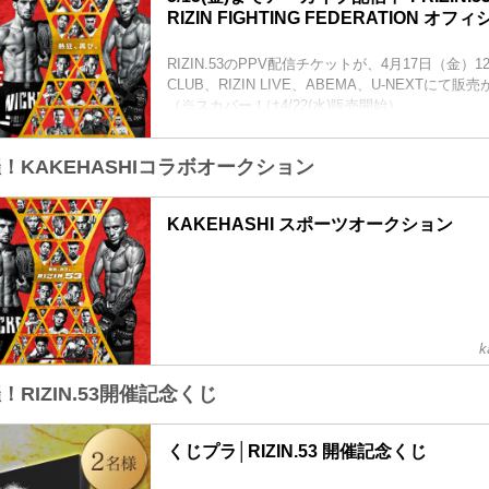
RIZIN FIGHTING FEDERATION オ
RIZIN.53のPPV配信チケットが、4月17日（金）12時
CLUB、RIZIN LIVE、ABEMA、U-NEXTに
（※スカパー！は4/22(水)販売開始）
お得なPPV前売りチケットは、大会前日の5月9日（
売！
開催！KAKEHASHIコラボオークション
会場に来られない方、また会場にも行くが実況・
たい方は是非、お好きな配信サービスでRIZIN.5
ムで視聴しよう！
KAKEHASHI スポーツオークション
PPV販売スケジュール一覧
配信日時 料金 配信媒体 アー...
k
催！RIZIN.53開催記念くじ
くじプラ│RIZIN.53 開催記念くじ