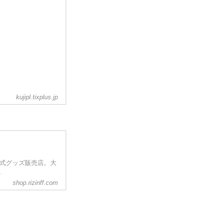
kujipl.tixplus.jp
公式グッズ販売店。大
う。
shop.rizinff.com