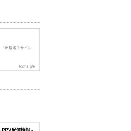
、『出場選手サイン
forms.gle
 PPV配信情報 -