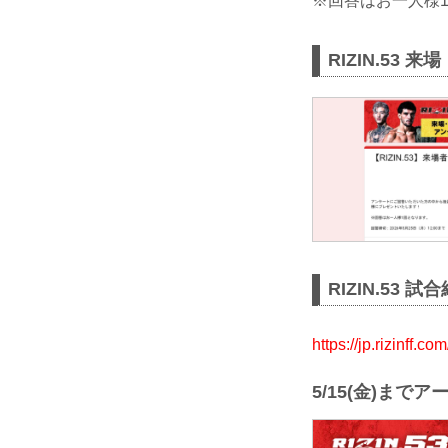
※回答はお一人様
RIZIN.53
RIZIN.53 
https://jp.rizinff.c
5/15(金)まで