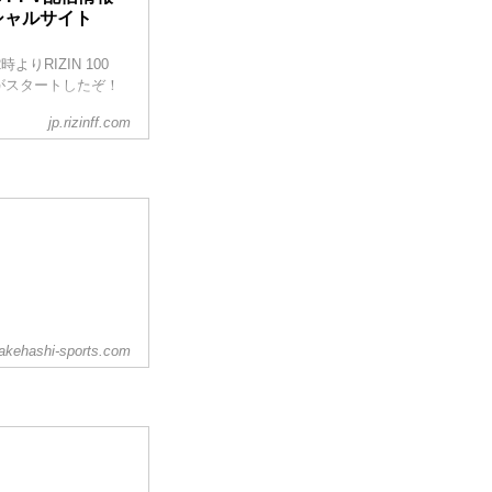
フィシャルサイト
よりRIZIN 100
て販売がスタートしたぞ！
jp.rizinff.com
土）23:59まで販
解説ありで試合を見
3を全試合リアルタイ
akehashi-sports.com