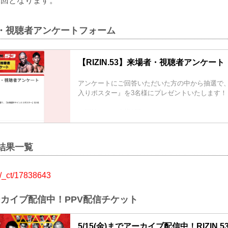
1回となります。
 来場・視聴者アンケートフォーム
【RIZIN.53】来場者・視聴者アンケート
アンケートにご回答いただいた方の中から抽選で
入りポスター』を3名様にプレゼントいたします！
※回答はお一人様1回となります。
回答締切：2026年5月25日（月）12:00まで
試合結果一覧
om/_ct/17838643
アーカイブ配信中！PPV配信チケット
5/15(金)までアーカイブ配信中！RIZIN.53