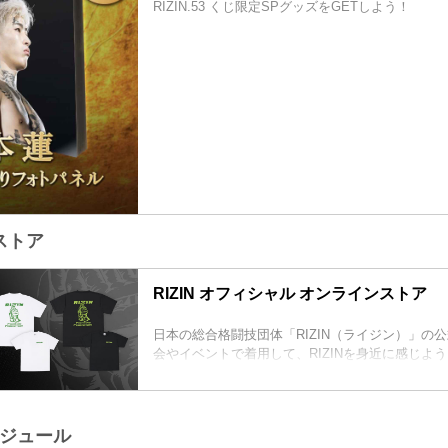
RIZIN.53 くじ限定SPグッズをGETしよう！
ストア
RIZIN オフィシャル オンラインストア
日本の総合格闘技団体「RIZIN（ライジン）」の
会やイベントで着用して、RIZINを身近に感じよ
ケジュール