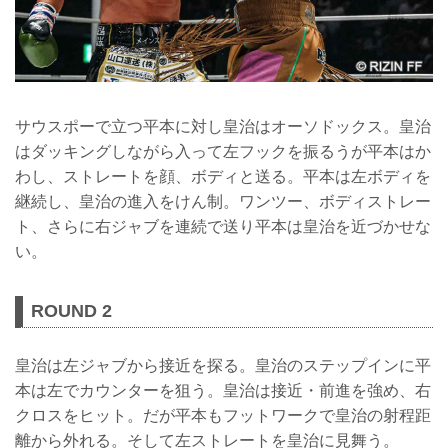
サウスポーで立つ平本に対し皇治はオーソドックス。皇治
はダッキングしながら入って左フックを振るうが平本はか
わし、ストレートを顔、ボディと送る。平本は左ボディを
継続し、皇治の進入をけん制。ワンツー、ボディストレー
ト、さらに右ジャブを連続で送り平本は皇治を近づかせな
い。
ROUND 2
皇治は左ジャブから接近を探る。皇治のステップインに平
本は左でカウンターを狙う。皇治は接近・前進を強め、右
クロスをヒット。だが平本もフットワークで皇治の射程距
離から外れる。そして左ストレートを皇治に見舞う。