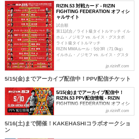
【Trailer】RIZIN.53 | イルホム・ノジモフ
RIZIN.53 対戦カード - RIZIN
vs. ルイス・グスタボ
FIGHTING FEDERATION オフィシ
youtu.be
ャルサイト
RIZIN.53 大会概要
試合順
開催日時
第11試合／ライト級タイトルマッチ イル
2026年5月10日（日）12:00開場／14:00開
ホム・ノジモフ vs. ルイス・グスタボ
始
ライト級タイトルマッチ
※オープニングファイトは11:30開始予定
RIZIN MMAルール：5分3R（71.0kg）
終了予定時間
イルホム・ノジモフ vs. ルイス・グスタ
20:00〜21:00頃
ボ
※試合内容、イベント進行によって終了
jp.rizinff.com
第10試合／平本蓮 vs. 皇治
予定時間が前後することがありますので
RIZINスタンディングバウト特別ルール：
ご了承ください。
5/15(金)までアーカイブ配信中！PPV配信チケット
3分 3R（無差別級）
会場
※10オンスグローブ着用
GLION ARENA KOBE
平本蓮 vs. 皇治
阪急「神戸三宮駅」：徒歩 約18分
5/15(金)までアーカイブ配信中！
第9試合／高木凌 vs. リー・カイウェン
RIZIN.53 PPV配信情報 - RIZIN
阪神「神戸三宮駅」：徒歩 約1...
RIZIN MMAルール：5分3R（66.0kg）
FIGHTING FEDERATION オフィシ
高木凌 vs. リー・カイウェン
ャルサイト
jp.rizinff.com
第8...
RIZIN.53のPPV配信チケットが、4月17日
5/16(土)まで開催！KAKEHASHIコラボオークショ
（金）12時よりRIZIN 100 CLUB、RIZIN
LIVE、ABEMA、U-NEXTにて販売がスタ
ン
ートしたぞ！（※スカパー！は4/22(水)販