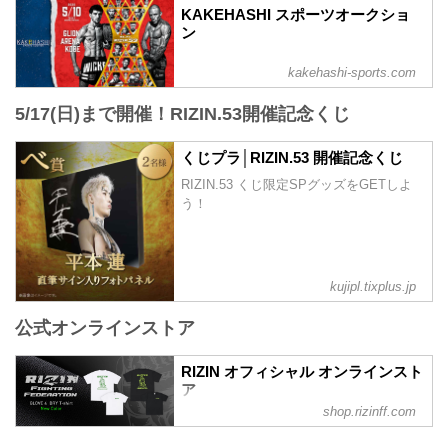
売開始）
KAKEHASHI スポーツオークショ
お得なPPV前売りチケットは、大会前日
ン
の5月9日（土）23:59まで販売！
会場に来られない方、また会場にも行く
kakehashi-sports.com
が実況・解説ありで試合を見たい方は是
非、お好きな配信サービスでRIZIN.53を
5/17(日)まで開催！RIZIN.53開催記念くじ
全試合リアルタイムで視聴しよう！
PPV販売スケジュール一覧
配信日時 料金 配信媒体 アー...
くじプラ│RIZIN.53 開催記念くじ
RIZIN.53 くじ限定SPグッズをGETしよ
う！
kujipl.tixplus.jp
公式オンラインストア
RIZIN オフィシャル オンラインスト
ア
shop.rizinff.com
日本の総合格闘技団体「RIZIN（ライジ
ン）」の公式グッズ販売店。大会やイベ