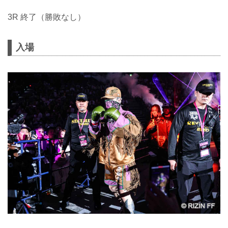
3R 終了（勝敗なし）
入場