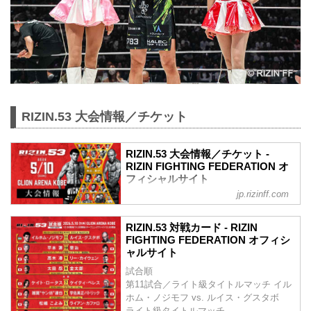
RIZIN.53 大会情報／チケット
RIZIN.53 大会情報／チケット -
RIZIN FIGHTING FEDERATION オ
フィシャルサイト
jp.rizinff.com
MOVIE
【Trailer】RIZIN.53 | イルホム・ノジモフ
RIZIN.53 対戦カード - RIZIN
vs. ルイス・グスタボ
FIGHTING FEDERATION オフィシ
youtu.be
ャルサイト
RIZIN.53 大会概要
試合順
開催日時
第11試合／ライト級タイトルマッチ イル
2026年5月10日（日）12:00開場／14:00開
ホム・ノジモフ vs. ルイス・グスタボ
始
ライト級タイトルマッチ