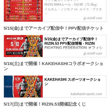
※オープニングファイトは11:30開始予定
RIZIN MMAルール：5分3R（71.0kg）
終了予定時間
イルホム・ノジモフ vs. ルイス・グスタ
20:00〜21:00頃
ボ
※試合内容、イベント進行によって終了
jp.rizinff.com
第10試合／平本蓮 vs. 皇治
予定時間が前後することがありますので
RIZINスタンディングバウト特別ルール：
ご了承ください。
5/15(金)までアーカイブ配信中！PPV配信チケット
3分 3R（無差別級）
会場
※10オンスグローブ着用
GLION ARENA KOBE
平本蓮 vs. 皇治
阪急「神戸三宮駅」：徒歩 約18分
5/15(金)までアーカイブ配信中！
第9試合／高木凌 vs. リー・カイウェン
RIZIN.53 PPV配信情報 - RIZIN
阪神「神戸三宮駅」：徒歩 約1...
RIZIN MMAルール：5分3R（66.0kg）
FIGHTING FEDERATION オフィシ
高木凌 vs. リー・カイウェン
ャルサイト
jp.rizinff.com
第8...
RIZIN.53のPPV配信チケットが、4月17日
5/16(土)まで開催！KAKEHASHIコラボオークショ
（金）12時よりRIZIN 100 CLUB、RIZIN
LIVE、ABEMA、U-NEXTにて販売がスタ
ン
ートしたぞ！（※スカパー！は4/22(水)販
売開始）
KAKEHASHI スポーツオークショ
お得なPPV前売りチケットは、大会前日
ン
の5月9日（土）23:59まで販売！
会場に来られない方、また会場にも行く
kakehashi-sports.com
が実況・解説ありで試合を見たい方は是
非、お好きな配信サービスでRIZIN.53を
5/17(日)まで開催！RIZIN.53開催記念くじ
全試合リアルタイムで視聴しよう！
PPV販売スケジュール一覧