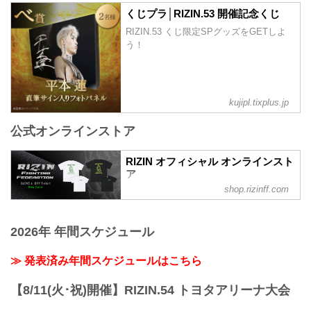
配信日時 料金 配信媒体 アー...
くじプラ│RIZIN.53 開催記念くじ
RIZIN.53 くじ限定SPグッズをGETしよ
う！
kujipl.tixplus.jp
公式オンラインストア
RIZIN オフィシャル オンラインスト
ア
shop.rizinff.com
日本の総合格闘技団体「RIZIN（ライジ
ン）」の公式グッズ販売店。大会やイベ
ントで着用して、RIZINを身近に感じよ
2026年 年間スケジュール
う。
≫ 発表済み年間スケジュールはこちら
【8/11(火･祝)開催】RIZIN.54 トヨタアリーナ大会