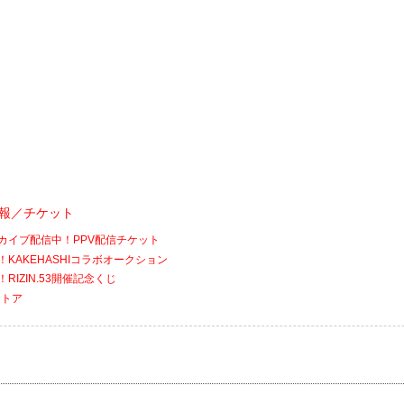
会情報／チケット
アーカイブ配信中！PPV配信チケット
催！KAKEHASHIコラボオークション
！RIZIN.53開催記念くじ
ストア