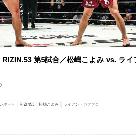
IZIN.53 第5試合／松嶋こよみ vs. 
9
レポート
RIZIN53
松嶋こよみ
ライアン・カファロ