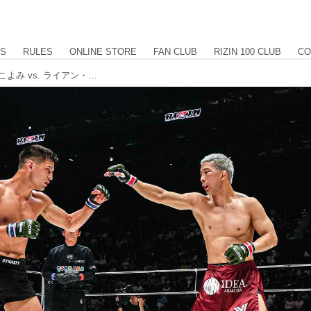
US
RULES
ONLINE STORE
FAN CLUB
RIZIN 100 CLUB
CO
【試合結果】RIZIN.53 第5試合／松嶋こよみ vs. ライアン・カファロ