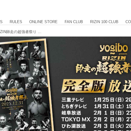
US
RULES
ONLINE STORE
FAN CLUB
RIZIN 100 CLUB
CO
1/25(日)20時より「Yogibo presents RIZIN師走の超強者祭り −完全版−」が三重テレビ他で放送決定！