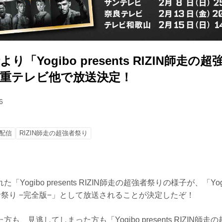
0時より「Yogibo presents RIZIN師走の
三重テレビ他で放送決定！
6
配信
RIZIN師走の超強者祭り
ogibo presents RIZIN師走の超強者祭りの様子が、「Yogibo
強者祭り −完全版−」として放送されることが決定したぞ！
も、見逃してしまった方も「Yogibo presents RIZIN師走