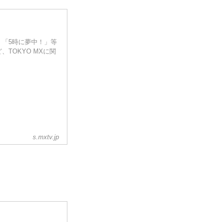
ジ。「5時に夢中！」等
TOKYO MXに関
s.mxtv.jp