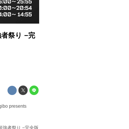
超強者祭り −完
 presents
の超強者祭り −完全版