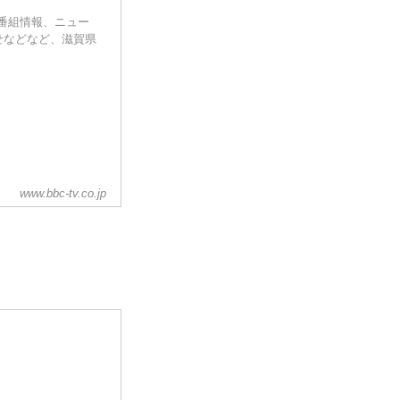
。番組情報、ニュー
せなどなど、滋賀県
www.bbc-tv.co.jp