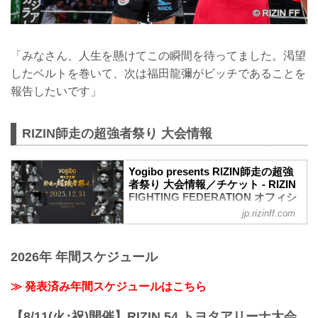
「みなさん、人生を懸けてこの瞬間を待ってました。渇望
したベルトを巻いて、次は福田龍彌がビッチであることを
報告したいです」
RIZIN師走の超強者祭り 大会情報
Yogibo presents RIZIN師走の超強
者祭り 大会情報／チケット - RIZIN
FIGHTING FEDERATION オフィシ
ャルサイト
jp.rizinff.com
ステージサイド席に該当するお客様への
ご案内
2026年 年間スケジュール
「Yogibo presents RIZIN師走の超強者祭
り」におきまして、会場の演出プラン変
更等によりステージなど演出の一部が見
≫ 発表済み年間スケジュールはこちら
えにくいお席となる（以前の大会にてス
テージサイドS席31900円、ステージサイ
【8/11(火･祝)開催】RIZIN.54 トヨタアリーナ大会