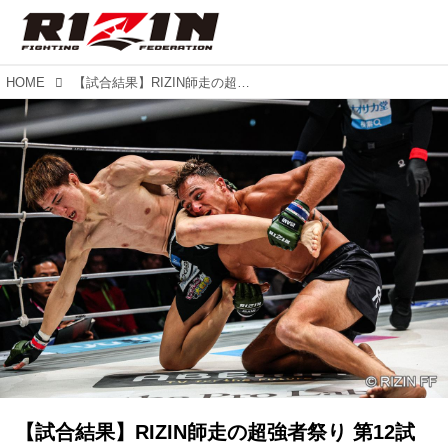
HOME
【試合結果】RIZIN師走の超強者祭り 第12試合 バンタム級タイトルマッチ／井上直樹 vs. ダニー・サバテロ
【試合結果】RIZIN師走の超強者祭り 第12試