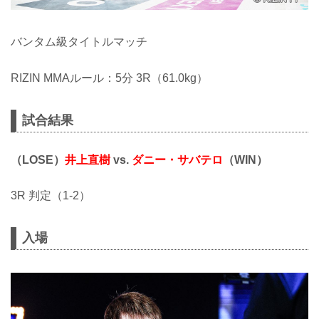
バンタム級タイトルマッチ
RIZIN MMAルール：5分 3R（61.0kg）
試合結果
（LOSE）
井上直樹
vs.
ダニー・サバテロ
（WIN）
3R 判定（1-2）
入場