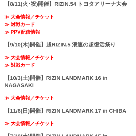
テージサイドS席31900円、ステージサイ
【8/11(火･祝)開催】RIZIN.54 トヨタアリーナ大会
ドA席15400円のお席位置に該当する）お
客様へ、以前設定したステージサイド席
≫ 大会情報／チケット
のチケット単価同様とさせていただき、
≫ 対戦カード
差額の1100円の返金をさせていただく事
を決定いたしました。
≫ PPV配信情報
返金に関する詳細につきまして、イープ
ラス、ぴあをご利用のお客様につ...
【9/10(木)開催】超RIZIN.5 浪速の超復活祭り
≫ 大会情報／チケット
≫ 対戦カード
【10/3(土)開催】RIZIN LANDMARK 16 in
NAGASAKI
≫ 大会情報／チケット
【11/8(日)開催】RIZIN LANDMARK 17 in CHIBA
≫ 大会情報／チケット