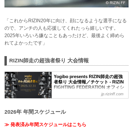
「これからRIZIN20年に向け、顔になるような選手になる
ので、アンチの人も応援してくれたっら嬉しいです。
2025年いろいろ嫌なこともあったけど、最後よく締めら
れてよかったです」
RIZIN師走の超強者祭り 大会情報
Yogibo presents RIZIN師走の超強
者祭り 大会情報／チケット - RIZIN
FIGHTING FEDERATION オフィシ
ャルサイト
jp.rizinff.com
ステージサイド席に該当するお客様への
ご案内
2026年 年間スケジュール
「Yogibo presents RIZIN師走の超強者祭
り」におきまして、会場の演出プラン変
更等によりステージなど演出の一部が見
≫ 発表済み年間スケジュールはこちら
えにくいお席となる（以前の大会にてス