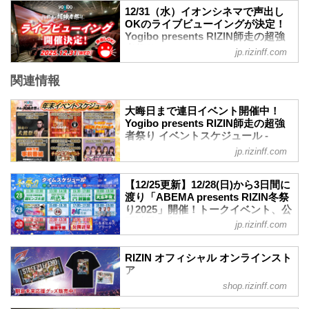
Yogibo presents RIZIN師走の超強者祭り
youtu.be
12/31（水）イオンシネマで声出し
のPPV配信チケットが、12月4日（木）
試合順
OKのライブビューイングが決定！
12時よりRIZIN 100 CLUB、RIZIN LIVE、
Yogibo presents RIZIN師走の超強
第15試合 フェザー級タイトルマッチ／ラ
ABEMA、U-NEXTにて販売がスタートし
者祭り - RIZIN FIGHTING
ジャブアリ・シェイドゥラエフ vs. 朝倉
jp.rizinff.com
たぞ！（※スカパー！は12/5(金)販売開
FEDERATION オフィシャルサイト
未来
始）
フェザー級タイトルマッチ
関連情報
12月31日（水）イオンシネマ15劇場で、
お得なPPV前売りチケットは、大会前日
RIZIN ...
Yogibo presents RIZIN師走の超強者祭り
の12月30日（火）23:59まで販売！
のライブビューイングが実施されるぞ！
会場に来られない方、また会場にも行く
大晦日まで連日イベント開催中！
このライブビューイングは声出しOK！ま
Yogibo presents RIZIN師走の超強
が実況・解説ありで試合を見たい方は是
た来場者特典としてRIZINカードコレクシ
者祭り イベントスケジュール -
非、お好きな配信サービスでYogibo
ョン特別ノベルティカードをプレゼン
RIZIN FIGHTING FEDERATION オ
presents RIZIN師走の超強者祭りを全試...
jp.rizinff.com
ト！
フィシャルサイト
さいたまスーパーアリーナに行けない方
12月31日（水）Yogibo presents RIZIN師
やイオンシネマのリッチな空間で試合を
【12/25更新】12/28(日)から3日間に
走の超強者祭りまで、RIZIN関連のイベン
渡り「ABEMA presents RIZIN冬祭
鑑賞したい方は是非、ライブビューイン
トを連日開催しているぞ！
り2025」開催！トークイベント、公
グでRIZIN師走の超強者祭りを楽しもう！
既に申込みを締め切っているイベントも
開計量の実施も！ - RIZIN
Yogibo presents RIZIN師走の超強者祭り
jp.rizinff.com
あるが、これから参加可能なイベントも
FIGHTING FEDERATION オフィシ
ライブビューイング 開催...
多数あるので、是非、イベントスケジュ
ャルサイト
ールをチェックして大晦日に備えよう！
RIZIN オフィシャル オンラインスト
12月28日（日）から12月30日（火）の3
Yogibo presents RIZIN師走の超強者祭り
ア
日間に渡り、東京・六本木ヒルズアリー
イベントスケジュール
shop.rizinff.com
日本の総合格闘技団体「RIZIN（ライジ
ナにて、「ABEMA presents RIZIN冬祭り
12/20(土)「RIZIN Girls Fan Meeting
ン）」の公式グッズ販売店。大会やイベ
2025」が開催されることが決定したぞ！