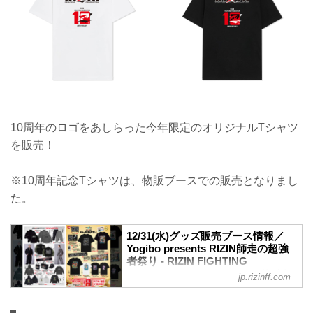
10周年のロゴをあしらった今年限定のオリジナルTシャツ
を販売！
※10周年記念Tシャツは、物販ブースでの販売となりまし
た。
12/31(水)グッズ販売ブース情報／
Yogibo presents RIZIN師走の超強
者祭り - RIZIN FIGHTING
FEDERATION オフィシャルサイト
jp.rizinff.com
12月31日（水）さいたまスーパーアリー
ナにて開催されるYogibo presents RIZIN