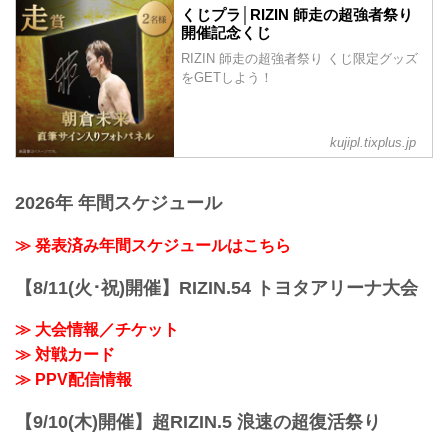
Vol.2」
ントで着用して、RIZINを身近に感じよ
この「ABEMA presents RIZIN冬祭り
くじプラ│RIZIN 師走の超強者祭り
jp.rizinff.com
う。
2025」では、RIZINファイターによるト
開催記念くじ
【11/26更新】金太郎、...
ークイベントやRIZIN大忘年会などのイベ
RIZIN 師走の超強者祭り くじ限定グッズ
ントが盛りだくさん！
をGETしよう！
入場は無料！今年の年末は六本木ヒルズ
アリーナでRIZIN冬祭りを楽しもう！
※各イベントは、詳細が決まり次第追加
kujipl.tixplus.jp
いたします。
ABEMA presents ...
2026年 年間スケジュール
≫ 発表済み年間スケジュールはこちら
【8/11(火･祝)開催】RIZIN.54 トヨタアリーナ大会
≫ 大会情報／チケット
≫ 対戦カード
≫ PPV配信情報
【9/10(木)開催】超RIZIN.5 浪速の超復活祭り