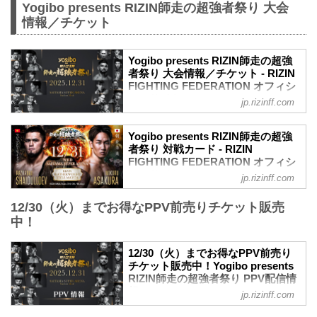
師走の超強者祭りのグッズ販売ブース情
Yogibo presents RIZIN師走の超強者祭り 大会
報を公開！
情報／チケット
会場だけで販売される限定グッズも多数
ご用意！ご来場の際は是非、グッズ販売
ブースへ立ち寄ろう！
Yogibo presents RIZIN師走の超強
販売日時
者祭り 大会情報／チケット - RIZIN
FIGHTING FEDERATION オフィシ
2025年12月31日（水）8:30〜
ャルサイト
※場外特設テント（会場外）はチケット
jp.rizinff.com
がなくてもご購入いただけます。
ステージサイド席に該当するお客様への
ブース場所
ご案内
Yogibo presents RIZIN師走の超強
さいたまスーパーアリーナ 場外特設テン
「Yogibo presents RIZIN師走の超強者祭
者祭り 対戦カード - RIZIN
ト（会場外）・場内Aゲート付近
り」におきまして、会場の演出プラン変
FIGHTING FEDERATION オフィシ
グッズ販売ブース 概要
更等によりステージなど演出の一部が見
ャルサイト
jp.rizinff.com
新作アイテムが続々登場！ポスタ...
えにくいお席となる（以前の大会にてス
見所紹介!! チャーリーガイド
テージサイドS席31900円、ステージサイ
12/30（火）までお得なPPV前売りチケット販売
RIZINマッチメイク担当のチャーリーが対
ドA席15400円のお席位置に該当する）お
戦カードの見所を紹介！選手のバッグボ
中！
客様へ、以前設定したステージサイド席
ーンやストロングポイントを把握すれ
のチケット単価同様とさせていただき、
ば、試合観戦がもっと楽しくなる！観戦
差額の1100円の返金をさせていただく事
12/30（火）までお得なPPV前売り
前に是非チェックしておこう！
を決定いたしました。
チケット販売中！Yogibo presents
RIZIN師走の超強者祭り PPV配信情
返金に関する詳細につきまして、イープ
【見所解説】RIZIN 師走の超強者祭り |
報 - RIZIN FIGHTING
ラス、ぴあをご利用のお客様につ...
jp.rizinff.com
チャーリーガイド | ラジャブアリ・シェ
FEDERATION オフィシャルサイト
イドゥラエフ vs 朝倉未来 etc.