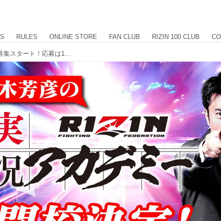
US
RULES
ONLINE STORE
FAN CLUB
RIZIN 100 CLUB
CO
鈴木アナの「RIZIN実況アカデミー」募集スタート！応募は12/22（月）まで