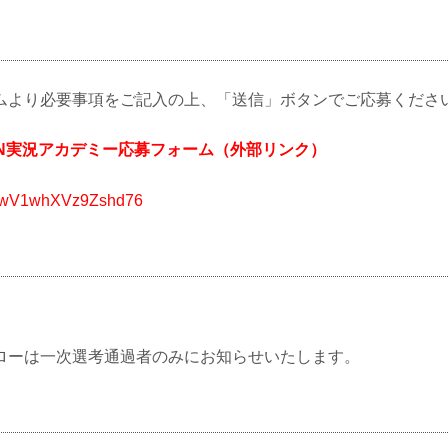
ムより必要事項をご記入の上、「送信」ボタンでご応募くださ
ZIN実況アカデミー応募フォーム（外部リンク）
/8owV1whXVz9Zshd76
ローは一次選考通過者のみにお知らせいたします。