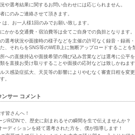
況や選考結果に関するお問い合わせには応じられません。
者にのみご連絡させて頂きます。
ー は、お一人様1回のみでお願い致します。
にかかる交通費・宿泊費等は全てご自身での負担となります。
の選考状況や面接時の様子などを主催の許可なく録音・録画・
た、それらをSNS等のWEB上に無断アップロードすることを
所への直接持込や面接希望の飛び込み営業などは選考に公平を
類を直接お受け取りすることや面接の応対などは致しかねます
ルス感染症拡大、天災等の影響によりやむなく審査日程を変更
す。
ンサー コメント
目指す皆さんへ！
ジRIZINで、歴史に刻まれるその瞬間を生で伝えませんか？
オーディションを経て選考された方を、僕が指導します！