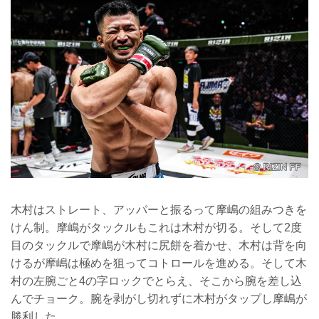
木村はストレート、アッパーと振るって摩嶋の組みつきを
けん制。摩嶋がタックルもこれは木村が切る。そして2度
目のタックルで摩嶋が木村に尻餅を着かせ、木村は背を向
けるが摩嶋は極めを狙ってコトロールを進める。そして木
村の左腕ごと4の字ロックでとらえ、そこから腕を差し込
んでチョーク。腕を剥がし切れずに木村がタップし摩嶋が
勝利した。