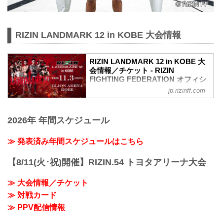
RIZIN LANDMARK 12 in KOBE 大会情報
RIZIN LANDMARK 12 in KOBE 大
会情報／チケット - RIZIN
FIGHTING FEDERATION オフィシ
ャルサイト
jp.rizinff.com
更新情報
10/27（月）更新
2026年 年間スケジュール
チケットは完売いたしました。
RIZIN LANDMARK 12 in KOBEのご観戦
はPPVチケットをお買い求めの上、ライ
≫ 発表済み年間スケジュールはこちら
ブ配信でお楽しみください。
RIZIN LANDMARK 12 in KOBE 大会概要
【8/11(火･祝)開催】RIZIN.54 トヨタアリーナ大会
開催日時
2025年11月3日（月・祝）11:00開場／
≫ 大会情報／チケット
13:00開始
≫ 対戦カード
※オープニングファイトは11:30開始予定
会場
≫ PPV配信情報
GLION ARENA KOBE