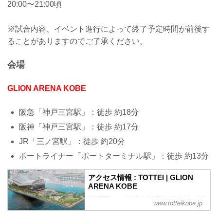
20:00〜21:00頃
※試合内容、イベント進行によって終了予定時間が前後す
ることがありますのでご了承ください。
会場
GLION ARENA KOBE
阪急「神戸三宮駅」：徒歩 約18分
阪神「神戸三宮駅」：徒歩 約17分
JR「三ノ宮駅」：徒歩 約20分
ポートライナー「ポートターミナル駅」：徒歩 約13分
アクセス情報 : TOTTEI | GLION
ARENA KOBE
TOTTEI は、2025.4 OPENの日本初・270
www.totteikobe.jp
度海に囲まれたアリーナ：GLION ARENA
KOBEを中核施設とするエリア愛称で