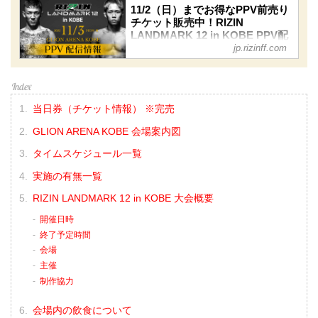
11/2（日）までお得なPPV前売り
チケット販売中！RIZIN
LANDMARK 12 in KOBE PPV配
jp.rizinff.com
信情報 - RIZIN FIGHTING
FEDERATION オフィシャルサイ
ト
RIZIN LANDMARK 12 in KOBEのPPV
配信チケットが、10月10日（金）12時
当日券（チケット情報） ※完売
よりRIZIN 100 CLUB、RIZIN LIVE、
GLION ARENA KOBE 会場案内図
ABEMA、U-NEXTにて販売がスタート
したぞ！（※スカパー！は
タイムスケジュール一覧
※10/17（金）販売開始）
お得なPPV前売りチケットは、大会前
実施の有無一覧
日の11月2日（日）23:59まで販売！
RIZIN LANDMARK 12 in KOBE 大会概要
会場に来られない方、また会場にも行
くが実況・解説ありで試合を見たい方
開催日時
は是非、お好きな配信サービスでRIZIN
終了予定時間
LANDMARK 12 in KOBEを全試合リア
会場
ルタイ...
主催
制作協力
会場内の飲食について