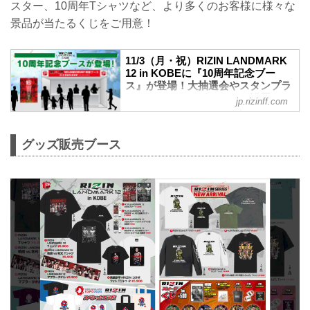
スター、10周年Tシャツなど、より多くのお客様に様々な
景品が当たるくじをご用意！
11/3（月・祝）RIZIN LANDMARK
12 in KOBEに『10周年記念ブー
ス』が登場！大抽選会やスタンプラ
リー、フォトスポットなど設置 -
jp.rizinff.com
RIZIN FIGHTING FEDERATION オ
フィシャルサイト
昨年末に旗揚げから10年目を迎えた
グッズ販売ブース
「RIZIN」。RIZIN10周年イヤーとなる今
年は年間を通し、大会会場に『10周年記
念ブース』を設置するぞ！
これまでRIZINを応援してくださった皆様
への謝恩も込めて、より多くの皆様が楽
しんでいただける企画をご用意！
会場にお越しの際は是非『10周年記念ブ
ース』に立ち寄ろう！
10周年 コンセプト
jp.rizinff.com
格闘技が⼤好きだ！
WE ARE RIZIN ~10th Anniversary~