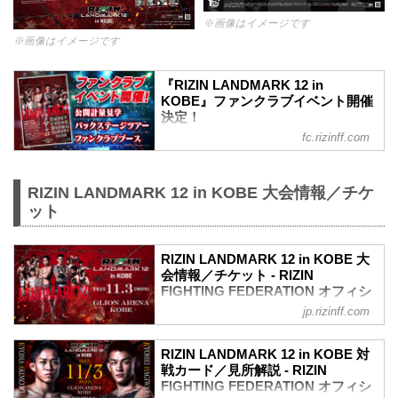
※画像はイメージです
※画像はイメージです
『RIZIN LANDMARK 12 in
KOBE』ファンクラブイベント開催
決定！
fc.rizinff.com
『RIZIN LANDMARK 12 in KOBE』ファ
ンクラブ会員限定「公開計量見学、バッ
クステージツアー、ファンクラブブー
RIZIN LANDMARK 12 in KOBE 大会情報／チケ
ス」 の開催が決定！ぜひご応募くださ
い！ 『RIZIN LANDMARK 12 in
ット
KOBE』 公開計量 見学ご招待 ■開催日
時2025年11月2日（日）15：00 開始（予
定） ※開催時間は前後する場合がござい
RIZIN LANDMARK 12 in KOBE 大
会情報／チケット - RIZIN
ます。※集合時間等の詳細は、当選者へ
FIGHTING FEDERATION オフィシ
のみご案内いたします。 ■開催場所神戸
ャルサイト
ハーバーランド スペースシアター ■イ
jp.rizinff.com
ベント内容RIZIN LAND...
更新情報
10/27（月）更新
RIZIN LANDMARK 12 in KOBE 対
チケットは完売いたしました。
戦カード／見所解説 - RIZIN
RIZIN LANDMARK 12 in KOBEのご観戦
FIGHTING FEDERATION オフィシ
はPPVチケットをお買い求めの上、ライ