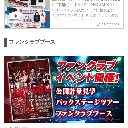
にて開催されるRIZIN LANDMARK 12 in
KOBEのグッズ販売ブース情報を公開！
会場だけで販売される限定グッズも多数
ご用意！ご来場の際は是非、グッズ販売
jp.rizinff.com
ブースへ立ち寄ろう！
販売日時
2025年11月3日（月・祝）9:30〜
ファンクラブブース
※チケットがなくてもご購入いただけま
す。
会場
GLION ARENA KOBE
阪急「神戸三宮駅」：徒歩 約18分
阪神「神戸三宮駅」：徒歩 約17分
JR「三ノ宮駅」：徒歩 約20分
ポートライナ...
fc.rizinff.com