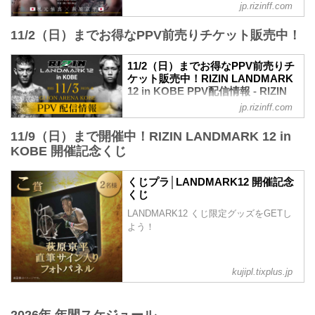
ャルサイト
jp.rizinff.com
ブ配信でお楽しみください。
RIZINマッチメイク担当のチャーリーが対
RIZIN LANDMARK 12 in KOBE 大会概要
11/2（日）までお得なPPV前売りチケット販売中！
戦カードの見所を紹介！選手のバッグボ
開催日時
ーンやストロングポイントを把握すれ
2025年11月3日（月・祝）11:00開場／
ば、試合観戦がもっと楽しくなる！観戦
11/2（日）までお得なPPV前売りチ
13:00開始
前に是非チェックしておこう！
ケット販売中！RIZIN LANDMARK
※オープニングファイトは11:30開始予定
※見所解説は随時更新いたします。
12 in KOBE PPV配信情報 - RIZIN
会場
試合順
FIGHTING FEDERATION オフィシ
GLION ARENA KOBE
jp.rizinff.com
第14試合／秋元強真 vs. 萩原京平
ャルサイト
阪急「神戸三宮駅」：徒歩 約18分
RIZIN MMAルール：5分 3R（66.0kg）
阪神「神戸三宮駅」：徒歩 約17分
11/9（日）まで開催中！RIZIN LANDMARK 12 in
RIZIN LANDMARK 12 in KOBEのPPV配
秋元強真 vs. 萩原京平
JR「三ノ宮駅」：...
信チケットが、10月10日（金）12時より
KOBE 開催記念くじ
秋元強真
RIZIN 100 CLUB、RIZIN LIVE、
打撃｜右ストレート｜スピード｜カーフ
ABEMA、U-NEXTにて販売がスタートし
キック
くじプラ│LANDMARK12 開催記念
たぞ！（※スカパー！は※10/17（金）販
くじ
萩原京平
売開始）
打撃｜左ストレート｜打撃スピード｜冷
LANDMARK12 くじ限定グッズをGETし
お得なPPV前売りチケットは、大会前日
静さ
よう！
の11月2日（日）23:59まで販売！
見所解説
会場に来られない方、また会場にも行く
RIZINフェザー級の一戦。萩原はカ...
が実況・解説ありで試合を見たい方は是
非、お好きな配信サービスでRIZIN
kujipl.tixplus.jp
LANDMARK 12 in KOBEを全試合リアル
タイ...