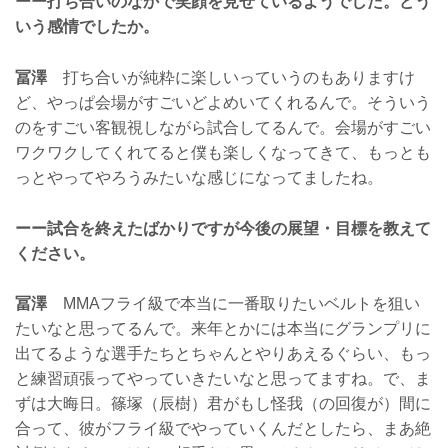
ーー打ち合いのなかで笑顔を見せているようでした。どう
いう感情でしたか。
冨澤
打ち合いが純粋に楽しいっていうのもありますけ
ど、やっぱ会場がすごいどよめいてくれるんで。そういう
のをすごい客観視しながら試合してるんで。会場がすごい
ワクワクしてくれてると僕も楽しくなってきて、もっとも
っとやってやろうみたいな感じになってましたね。
ーー試合を終えたばかりですが今後の展望・目標を教えて
ください。
冨澤
MMAフライ級で本当に一番取りたいベルトを狙い
たいなと思ってるんで。来年とかには本当にグランプリに
出てるような選手たちとちゃんとやりあえるぐらい、もっ
と練習頑張ってやっていきたいなと思ってますね。で、ま
ずは大晦日。篠塚（辰樹）君がもし怪我（の回復が）間に
合って、彼がフライ級でやっていくんだとしたら、まあ絶