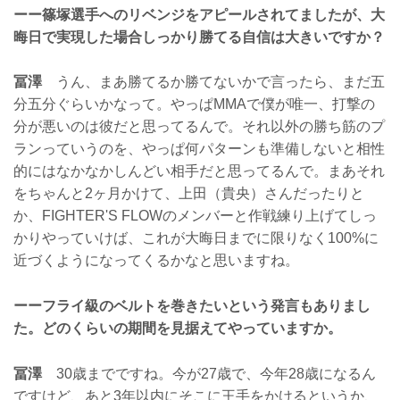
ーー篠塚選手へのリベンジをアピールされてましたが、大
晦日で実現した場合しっかり勝てる自信は大きいですか？
冨澤
うん、まあ勝てるか勝てないかで言ったら、まだ五
分五分ぐらいかなって。やっぱMMAで僕が唯一、打撃の
分が悪いのは彼だと思ってるんで。それ以外の勝ち筋のプ
ランっていうのを、やっぱ何パターンも準備しないと相性
的にはなかなかしんどい相手だと思ってるんで。まあそれ
をちゃんと2ヶ月かけて、上田（貴央）さんだったりと
か、FIGHTER'S FLOWのメンバーと作戦練り上げてしっ
かりやっていけば、これが大晦日までに限りなく100%に
近づくようになってくるかなと思いますね。
ーーフライ級のベルトを巻きたいという発言もありまし
た。どのくらいの期間を見据えてやっていますか。
冨澤
30歳までですね。今が27歳で、今年28歳になるん
ですけど、あと3年以内にそこに王手をかけるというか、