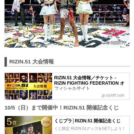
RIZIN.51 大会情報
RIZIN.51 大会情報／チケット -
RIZIN FIGHTING FEDERATION オ
フィシャルサイト
jp.rizinff.com
更新情報
8/30（土）更新
10/5（日）まで開催中！RIZIN.51 開催記念くじ
A席、ステージサイドS席の2券種の追加
販売が決定！
8/21（木）更新
くじプラ│RIZIN.51 開催記念くじ
S席完売いたしました。
くじ限定 RIZIN.51グッズをGETしよう！
8/18（月）更新