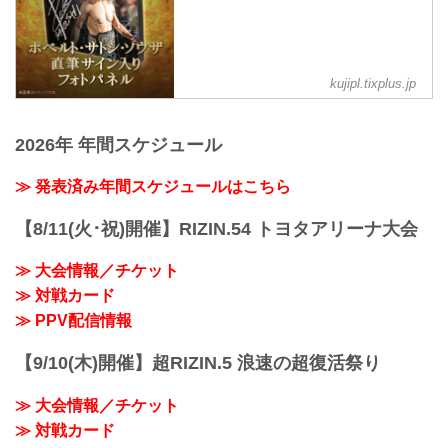
VVIP席、A席完売いたしました。
開場（予定）が以下の時間に変更となり
ました。
11:30開場（予定）／13:00開始（予定）
↓
kujipl.tixplus.jp
11:00開場（予定）／13:00開始（予定）
MOVIE
- YouTube
2026年 年間スケジュール
youtu.be
RIZIN.51 大会概要
≫ 発表済み年間スケジュールはこちら
2025年9月28日（日）11:00開場／13:00開
始
【8/11(火･祝)開催】RIZIN.54 トヨタアリーナ大会
※オープニングファイトは11...
≫ 大会情報／チケット
≫ 対戦カード
≫ PPV配信情報
【9/10(木)開催】超RIZIN.5 浪速の超復活祭り
≫ 大会情報／チケット
≫ 対戦カード