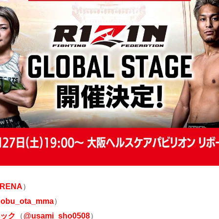
RENA
）
nobu_ota_mma
）
ック
（
@usami_sho0508
）