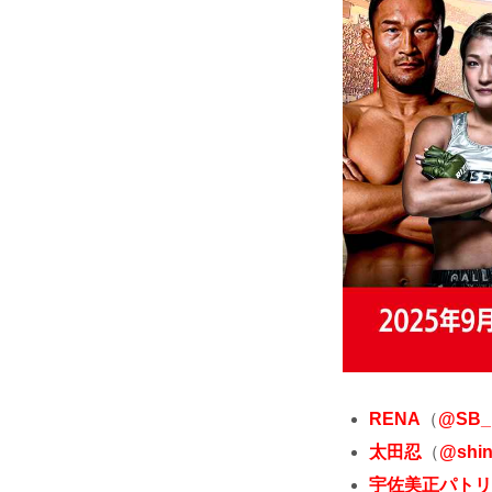
RENA
（
@SB_
太田忍
（
@shi
宇佐美正パトリ