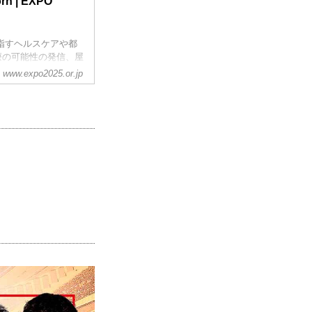
 | EXPO
目指すヘルスケアや都
療の可能性の発信、屋
信。
www.expo2025.or.jp