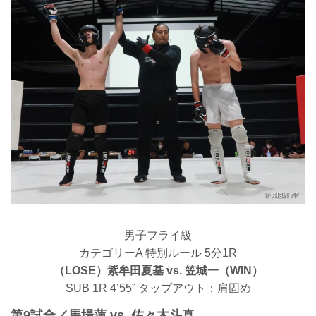
男子フライ級
カテゴリーA 特別ルール 5分1R
（LOSE）紫牟田夏基 vs. 笠城一（WIN）
SUB 1R 4’55” タップアウト：肩固め
第9試合／馬場蓮 vs. 佐々木斗真