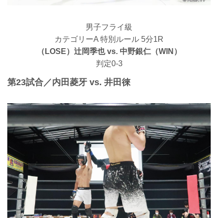
男子フライ級
カテゴリーA 特別ルール 5分1R
（LOSE）辻岡季也 vs. 中野銀仁（WIN）
判定0-3
第23試合／内田菱牙 vs. 井田徠