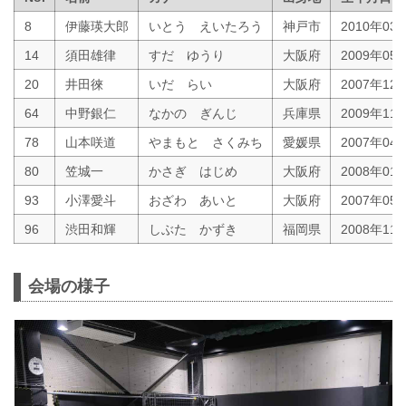
8
伊藤瑛大郎
いとう えいたろう
神戸市
2010年03
14
須田雄律
すだ ゆうり
大阪府
2009年05
20
井田徠
いだ らい
大阪府
2007年12
64
中野銀仁
なかの ぎんじ
兵庫県
2009年11
78
山本咲道
やまもと さくみち
愛媛県
2007年04
80
笠城一
かさぎ はじめ
大阪府
2008年01
93
小澤愛斗
おざわ あいと
大阪府
2007年05
96
渋田和輝
しぶた かずき
福岡県
2008年11
会場の様子