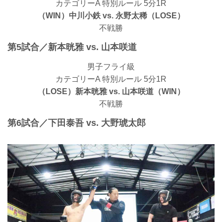
カテゴリーA 特別ルール 5分1R
（WIN）中川小鉄 vs. 永野太稀（LOSE）
不戦勝
第5試合／新本晄雅 vs. 山本咲道
男子フライ級
カテゴリーA 特別ルール 5分1R
（LOSE）新本晄雅 vs. 山本咲道（WIN）
不戦勝
第6試合／下田泰吾 vs. 大野琥太郎