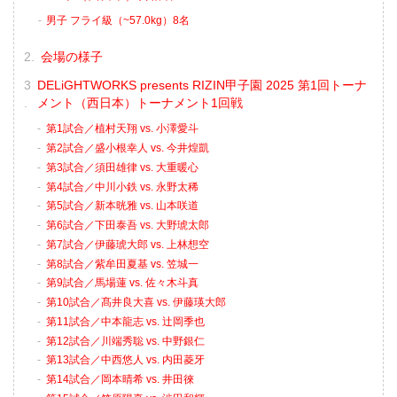
男子 フライ級（~57.0kg）8名
会場の様子
DELiGHTWORKS presents RIZIN甲子園 2025 第1回トーナ
メント（西日本）トーナメント1回戦
第1試合／植村天翔 vs. 小澤愛斗
第2試合／盛小根幸人 vs. 今井煌凱
第3試合／須田雄律 vs. 大重暖心
第4試合／中川小鉄 vs. 永野太稀
第5試合／新本晄雅 vs. 山本咲道
第6試合／下田泰吾 vs. 大野琥太郎
第7試合／伊藤琥大郎 vs. 上林想空
第8試合／紫牟田夏基 vs. 笠城一
第9試合／馬場蓮 vs. 佐々木斗真
第10試合／髙井良大喜 vs. 伊藤瑛大郎
第11試合／中本龍志 vs. 辻岡季也
第12試合／川端秀聡 vs. 中野銀仁
第13試合／中西悠人 vs. 内田菱牙
第14試合／岡本晴希 vs. 井田徠