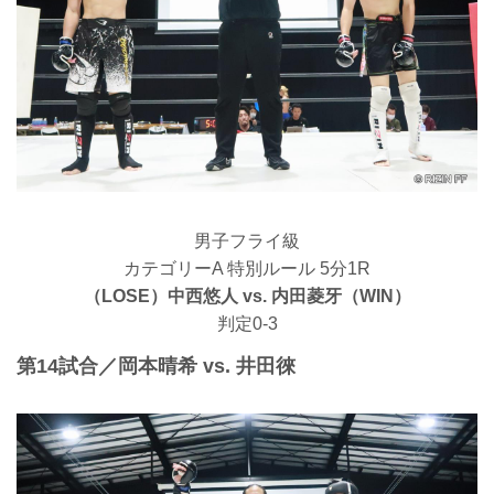
男子フライ級
カテゴリーA 特別ルール 5分1R
（LOSE）中西悠人 vs. 内田菱牙（WIN）
判定0-3
第14試合／岡本晴希 vs. 井田徠