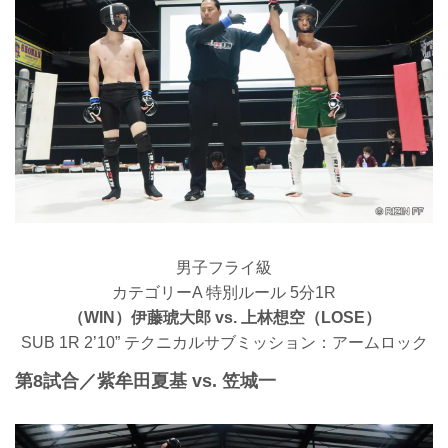
男子フライ級
カテゴリーA 特別ルール 5分1R
（WIN）伊藤琥大郎 vs. 上林想空（LOSE）
SUB 1R 2’10” テクニカルサブミッション：アームロック
第8試合／紫牟田夏基 vs. 笠城一