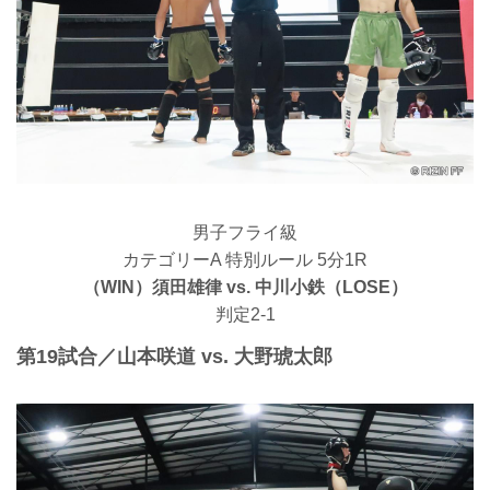
男子フライ級
カテゴリーA 特別ルール 5分1R
（WIN）須田雄律 vs. 中川小鉄（LOSE）
判定2-1
第19試合／山本咲道 vs. 大野琥太郎