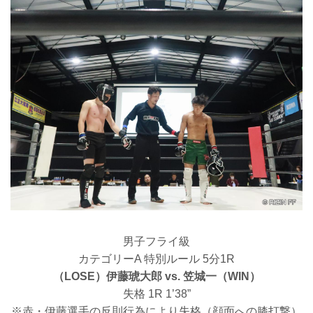
男子フライ級
カテゴリーA 特別ルール 5分1R
（LOSE）伊藤琥大郎 vs. 笠城一（WIN）
失格 1R 1’38”
※赤・伊藤選手の反則行為により失格（顔面への膝打撃）