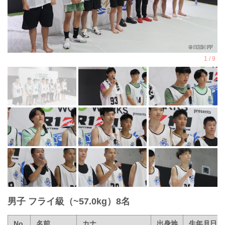
男子 フライ級（~57.0kg）8名
No.
名前
カナ
出身地
生年月日