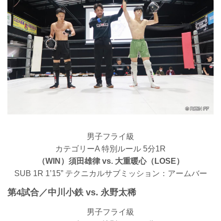
男子フライ級
カテゴリーA 特別ルール 5分1R
（WIN）須田雄律 vs. 大重暖心（LOSE）
SUB 1R 1’15” テクニカルサブミッション：アームバー
第4試合／中川小鉄 vs. 永野太稀
男子フライ級