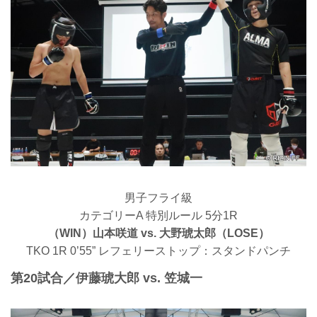
男子フライ級
カテゴリーA 特別ルール 5分1R
（WIN）山本咲道 vs. 大野琥太郎（LOSE）
TKO 1R 0’55” レフェリーストップ：スタンドパンチ
第20試合／伊藤琥大郎 vs. 笠城一