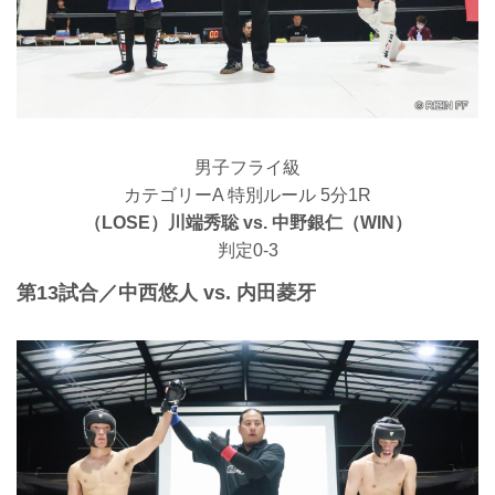
男子フライ級
カテゴリーA 特別ルール 5分1R
（LOSE）川端秀聡 vs. 中野銀仁（WIN）
判定0-3
第13試合／中西悠人 vs. 内田菱牙