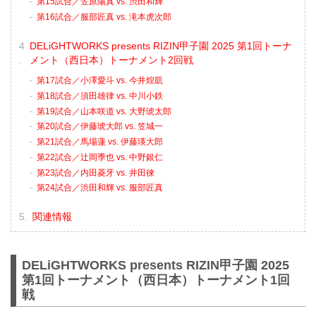
第15試合／笠原陽真 vs. 渋田和輝
第16試合／服部匠真 vs. 滝本虎次郎
DELiGHTWORKS presents RIZIN甲子園 2025 第1回トーナ
メント（西日本）トーナメント2回戦
第17試合／小澤愛斗 vs. 今井煌凱
第18試合／須田雄律 vs. 中川小鉄
第19試合／山本咲道 vs. 大野琥太郎
第20試合／伊藤琥大郎 vs. 笠城一
第21試合／馬場蓮 vs. 伊藤瑛大郎
第22試合／辻岡季也 vs. 中野銀仁
第23試合／内田菱牙 vs. 井田徠
第24試合／渋田和輝 vs. 服部匠真
関連情報
DELiGHTWORKS presents RIZIN甲子園 2025
第1回トーナメント（西日本）トーナメント1回
戦