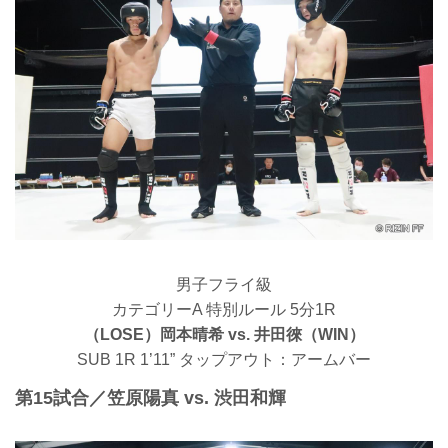
男子フライ級
カテゴリーA 特別ルール 5分1R
（LOSE）岡本晴希 vs. 井田徠（WIN）
SUB 1R 1’11” タップアウト：アームバー
第15試合／笠原陽真 vs. 渋田和輝