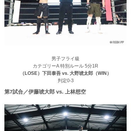
男子フライ級
カテゴリーA 特別ルール 5分1R
（LOSE）下田泰吾 vs. 大野琥太郎（WIN）
判定0-3
第7試合／伊藤琥大郎 vs. 上林想空