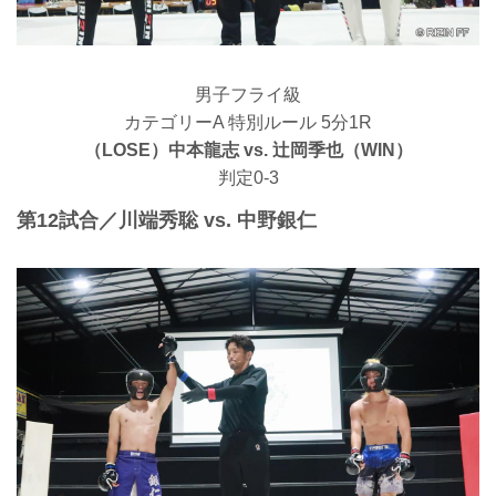
男子フライ級
カテゴリーA 特別ルール 5分1R
（LOSE）中本龍志 vs. 辻岡季也（WIN）
判定0-3
第12試合／川端秀聡 vs. 中野銀仁