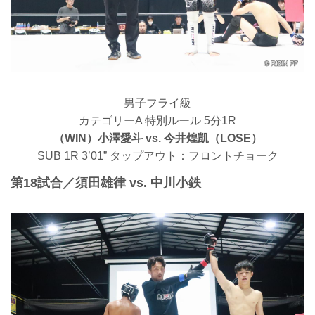
男子フライ級
カテゴリーA 特別ルール 5分1R
（WIN）小澤愛斗 vs. 今井煌凱（LOSE）
SUB 1R 3’01” タップアウト：フロントチョーク
第18試合／須田雄律 vs. 中川小鉄