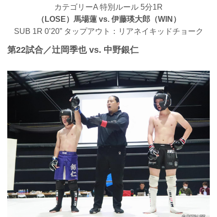
カテゴリーA 特別ルール 5分1R
（LOSE）馬場蓮 vs. 伊藤瑛大郎（WIN）
SUB 1R 0’20” タップアウト：リアネイキッドチョーク
第22試合／辻岡季也 vs. 中野銀仁