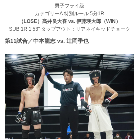
男子フライ級
カテゴリーA 特別ルール 5分1R
（LOSE）髙井良大喜 vs. 伊藤瑛大郎（WIN）
SUB 1R 1’53” タップアウト：リアネイキッドチョーク
第11試合／中本龍志 vs. 辻岡季也