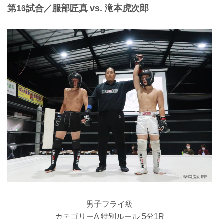
第16試合／服部匠真 vs. 滝本虎次郎
男子フライ級
カテゴリーA 特別ルール 5分1R