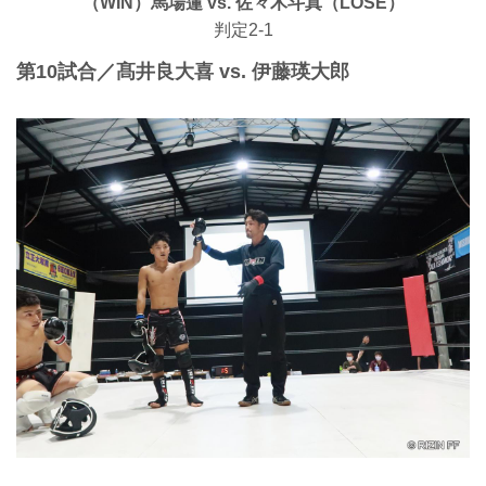
（WIN）馬場蓮 vs. 佐々木斗真（LOSE）
判定2-1
第10試合／髙井良大喜 vs. 伊藤瑛大郎