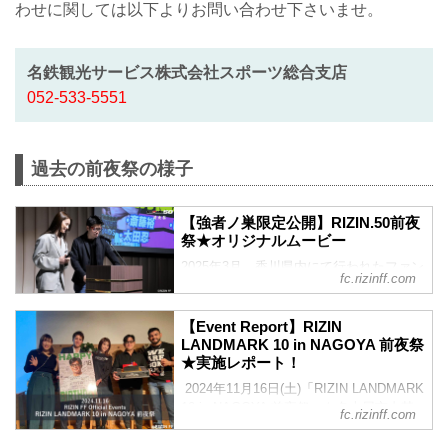
わせに関しては以下よりお問い合わせ下さいませ。
名鉄観光サービス株式会社スポーツ総合支店
052-533-5551
過去の前夜祭の様子
【強者ノ巣限定公開】RIZIN.50前夜
祭★オリジナルムービー
2025年3月、香川県内にて行われたファン
fc.rizinff.com
イベント「RIZIN.50 前夜祭」のオリジナ
ルムービーを強者ノ巣限定で公開！ 大盛
況のイベントの様子を、ぜひムービーに
【Event Report】RIZIN
てご覧ください 2025.03.29 RIZIN FF
LANDMARK 10 in NAGOYA 前夜祭
Official Fun club Events「RIZIN.50 前夜
★実施レポート！
祭」 ▼前夜祭レポートはこちら
2024年11月16日(土)「RIZIN LANDMARK
【Event Report】RIZIN.50 前夜祭★実施
10 in NAGOYA 前夜祭」を名古屋市内某
fc.rizinff.com
レポート！
所にて開催しました。当日の様子を、レ
ポートにしてお届けいたします。※今回