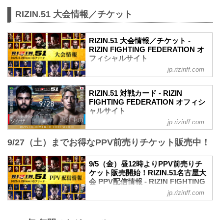
動画の更新はございません。 ▽RIZIN
RIZIN.51 大会情報／チケット
LANDMARK 10 in NAGOYA 前夜祭の概
要はこちら▽ 2024/10/23 公開 11/16(土)
開催『RIZIN LANDMARK 10 in NAGOYA
RIZIN.51 大会情報／チケット -
前夜祭』ファンクラブ参加者大募集！
RIZIN FIGHTING FEDERATION オ
【FC特別価格】 ▼サトシ、井上、伊澤の
フィシャルサイト
王者3名が登場！RIZ...
jp.rizinff.com
更新情報
8/21（木）更新
S席完売いたしました。
RIZIN.51 対戦カード - RIZIN
8/18（月）更新
FIGHTING FEDERATION オフィシ
VVIP席、A席完売いたしました。
ャルサイト
開場（予定）が以下の時間に変更となり
jp.rizinff.com
ライト級タイトルマッチ／ホベルト・サ
ました。
トシ・ソウザ vs. 堀江圭功
11:30開場（予定）／13:00開始（予定）
9/27（土）までお得なPPV前売りチケット販売中！
ライト級タイトルマッチ
↓
RIZIN MMAルール：5分 3R（71.0kg）
11:00開場（予定）／13:00開始（予定）
ホベルト・サトシ・ソウザ vs. 堀江圭功
9/5（金）昼12時よりPPV前売りチ
MOVIE
フェザー級タイトルマッチ／ラジャブア
ケット販売開始！RIZIN.51名古屋大
- YouTube
リ・シェイドゥラエフ vs. ビクター・コ
会 PPV配信情報 - RIZIN FIGHTING
youtu.be
レスニック
FEDERATION オフィシャルサイト
RIZIN.51 大会概要
jp.rizinff.com
フェザー級タイトルマッチ
2025年9月28日（日）11:00開場（予定）
RIZIN.51名古屋大会のPPV配信チケット
RIZIN MMAルール：5分3R（66.0kg）
／13:00開始（予定）
が、9月5日（金）12時よりRIZIN 100
ラジャブアリ・シェイドゥラエフ vs. ビ