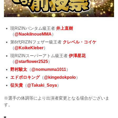
現RIZINバンタム級王者
井上直樹
（
@NaokiInoueMMA
）
第6代RIZINフェザー級王者
クレベル・コイケ
（
@KoikeKleber
）
現RIZINスーパーアトム級王者
伊澤星花
（
@starflower2525
）
野村駿太
（
@nomumma1011
）
エドポロキング
（
@kingedokpolo
）
征矢貴
（
@Takaki_Soya
）
※選手の体調等により出演者変更となる場合がございま
す。