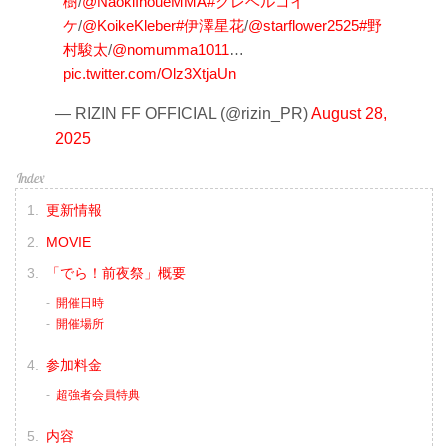
樹
/
@NaokiInoueMMA
#クレベルコイ
ケ
/
@KoikeKleber
#伊澤星花
/
@starflower2525
#野
村駿太
/
@nomumma1011
…
pic.twitter.com/Olz3XtjaUn
— RIZIN FF OFFICIAL (@rizin_PR)
August 28,
2025
更新情報
MOVIE
「でら！前夜祭」概要
開催日時
開催場所
参加料金
超強者会員特典
内容