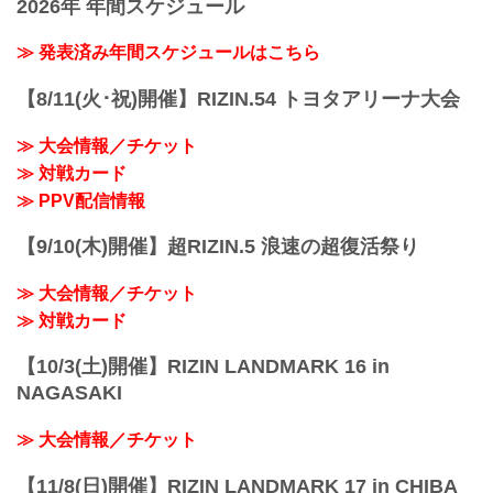
※開場・開始時間は予定です。決定次第
2026年 年間スケジュール
CLUB、ABEMA、U-NEXT、RIZIN LIVE
クター・コレスニック
RIZIN FFオフィシャルサイトにてご案内
にて販売がスタートしたぞ！
佐藤将光 vs. ダニー・サバテロ
しま...
お得なPPV前売りチケットは、大会前日
≫ 発表済み年間スケジュールはこちら
RIZIN MMAルール：5分3R（...
の9月27日（土）23:59まで販売！
会場に来られない方、また会場にも行く
【8/11(火･祝)開催】RIZIN.54 トヨタアリーナ大会
が実況・解説ありで試合を見たい方は是
非、お好きな配信サービスでRIZIN.51名
≫ 大会情報／チケット
古屋大会を全試合リアルタイムで視聴し
≫ 対戦カード
よう！
PPV販売スケジュール一覧
≫ PPV配信情報
配信日時 料金 配信媒体 アーカイブ
期間 応援
【9/10(木)開催】超RIZIN.5 浪速の超復活祭り
...
≫ 大会情報／チケット
≫ 対戦カード
【10/3(土)開催】RIZIN LANDMARK 16 in
NAGASAKI
≫ 大会情報／チケット
【11/8(日)開催】RIZIN LANDMARK 17 in CHIBA