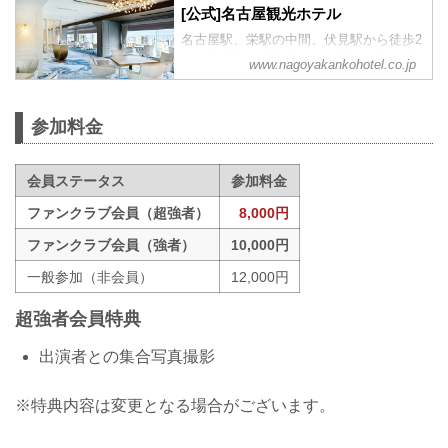
[公式]名古屋観光ホテル
名古屋駅、栄駅の中間、伏見駅から徒歩2
分。地下駐車場完備。名古屋市で最も長
www.nagoyakankohotel.co.jp
い歴史と伝統が創りあげる、くつろぎに
満ちた上質な空間で特別なひとときをお
過ごしいただけます。
参加料金
会員ステータス
参加料金
ファンクラブ会員（超強者）
8,000円
ファンクラブ会員（強者）
10,000円
一般参加（非会員）
12,000円
超強者会員特典
出演者との集合写真撮影
※特典内容は変更となる場合がございます。