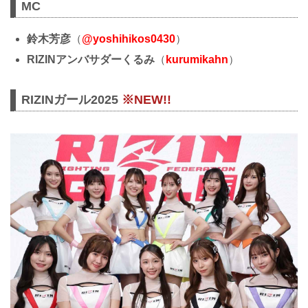
MC
鈴木芳彦
（
@yoshihikos0430
）
RIZINアンバサダーくるみ
（
kurumikahn
）
RIZINガール2025
※NEW!!