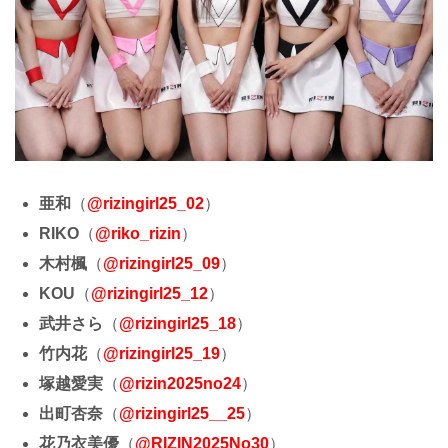
亜和
（
@rizingirl25_02
）
RIKO
（
@riko_rizin
）
木村楓
（
@rizingirl25_09
）
KOU
（
@rizingirl25_12
）
武井さら
（
@rizingirl25_18
）
竹内花
（
@rizingirl25_19
）
塚越愛実
（
@rizin2025no24
）
出町杏奈
（
@rizingirl25__25
）
花乃衣美優
（
@RIZIN2025No30
）