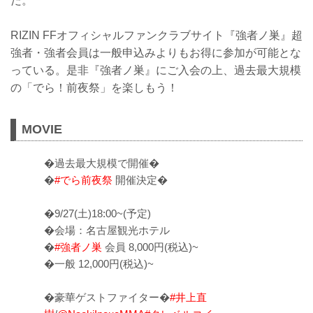
だ。
RIZIN FFオフィシャルファンクラブサイト『強者ノ巣』超
強者・強者会員は一般申込みよりもお得に参加が可能とな
っている。是非『強者ノ巣』にご入会の上、過去最大規模
の「でら！前夜祭」を楽しもう！
MOVIE
�過去最大規模で開催�
�
#でら前夜祭
開催決定�
�9/27(土)18:00~(予定)
�会場：名古屋観光ホテル
�
#強者ノ巣
会員 8,000円(税込)~
�一般 12,000円(税込)~
�豪華ゲストファイター�
#井上直