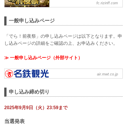
格】
fc.rizinff.com
9月27日（土）にて「RIZIN.51 でら！前
夜祭」を名古屋観光ホテルにて過去最大
規模で開催することが決定いたしました
一般申し込みページ
✌️ ファンクラブ会員様は特別価格にてご
参加いただけます！ ファンの皆様から大
好評の前夜祭イベント！皆様のご応募お
「でら！前夜祭」の申し込みページは以下となります。申
待ちしております！ ※当イベントは抽選
し込みページの詳細をご確認の上、お申込みください。
にて参加者を決定いたします。 RIZIN.51
でら！前夜祭 ■開催日時 2025年9月27日
≫ 一般申し込みページ（外部サイト）
（土）18:30〜（予定） ■開催場所 名古屋
観光ホテル ■内容 お食事・飲み物付き
様々な企画を実施予定!! ※内容は予告な
【一般】でら！ 前夜祭の詳細 | 名鉄
く...
air.mwt.co.jp
観光
【一般】でら！ 前夜祭の詳細情報です。
| 国内旅行は名鉄観光
申し込み締め切り
2025年9月9日（火）23:59まで
当選発表