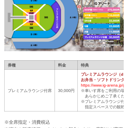
券種
料金
特典
プレミアムラウンジ（d C
お弁当・ソフトドリンク1
https://www.ig-arena.jp/p
プレミアムラウンジ付席
30,000円
※車いす席をご利用の場
あらかじめご了承くだ
※プレミアムラウンジ付
指定スペースでの観戦に
※全席指定・消費税込