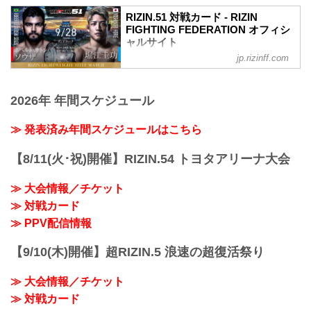
VVIP席、A席完売いたしました。
RIZIN.51 対戦カード - RIZIN
開場（予定）が以下の時間に変更となり
FIGHTING FEDERATION オフィシ
ました。
ャルサイト
11:30開場（予定）／13:00開始（予定）
jp.rizinff.com
ライト級タイトルマッチ／ホベルト・サ
↓
トシ・ソウザ vs. 堀江圭功
11:00開場（予定）／13:00開始（予定）
ライト級タイトルマッチ
MOVIE
2026年 年間スケジュール
RIZIN MMAルール：5分 3R（71.0kg）
- YouTube
ホベルト・サトシ・ソウザ vs. 堀江圭功
youtu.be
フェザー級タイトルマッチ／ラジャブア
≫ 発表済み年間スケジュールはこちら
RIZIN.51 大会概要
リ・シェイドゥラエフ vs. ビクター・コ
2025年9月28日（日）11:00開場（予定）
レスニック
【8/11(火･祝)開催】RIZIN.54 トヨタアリーナ大会
／13:00開始（予定）
フェザー級タイトルマッチ
※開場・開始時間は予定です。決定次第
RIZIN MMAルール：5分3R（66.0kg）
RIZIN FFオフィシャルサイトにてご案内
≫ 大会情報／チケット
ラジャブアリ・シェイドゥラエフ vs. ビ
します。
≫ 対戦カード
クター・コレスニック
会場
佐藤将光 vs. ダニー・サバテロ
≫ PPV配信情報
IGアリーナ（愛知国際アリーナ）...
RIZIN MMAルール：5分3R（...
【9/10(木)開催】超RIZIN.5 浪速の超復活祭り
≫ 大会情報／チケット
≫ 対戦カード