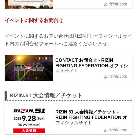
jp.rizinff.com
わせの前に、一度ご確認下さい。
チケットに関してよくあるご質問
Q.1 より良い席で観戦したいのですが、
イベントに関するお問合せ
どの先行でチケットを買うと一番良い席
で見れますか？
A. より良い席のご案内は、以下の順番と
イベントに関するお問い合せはRIZIN FFオフィシャルサイ
なります。
ト内のお問合せフォームへご連絡くださいませ。
①ファンクラブ先行（超強者）
②ファンクラブ先行（強者）/ RIZIN 100
CLUB先行
CONTACT お問合せ - RIZIN
③先行販売（オフィシャルサイト先行・
FIGHTING FEDERATION オフィシ
プレイガイド先行・番組・チラシ等 順不
ャルサイト
同）
jp.rizinff.com
④各プレイガイドの一般発売
※②はお申込み多数の場合、お席の優先
確保のみで、...
RIZIN.51 大会情報／チケット
RIZIN.51 大会情報／チケット -
RIZIN FIGHTING FEDERATION オ
フィシャルサイト
jp.rizinff.com
更新情報
8/18（月）更新