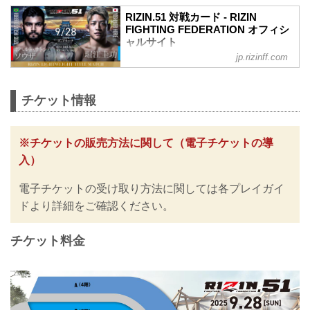
RIZIN.51 対戦カード - RIZIN
FIGHTING FEDERATION オフィシ
ャルサイト
jp.rizinff.com
ライト級タイトルマッチ／ホベルト・サ
トシ・ソウザ vs. 堀江圭功
ライト級タイトルマッチ
チケット情報
RIZIN MMAルール：5分 3R（71.0kg）
ホベルト・サトシ・ソウザ vs. 堀江圭功
フェザー級タイトルマッチ／ラジャブア
リ・シェイドゥラエフ vs. ビクター・コ
※チケットの販売方法に関して（電子チケットの導
レスニック
入）
フェザー級タイトルマッチ
RIZIN MMAルール：5分3R（66.0kg）
電子チケットの受け取り方法に関しては各プレイガイ
ラジャブアリ・シェイドゥラエフ vs. ビ
クター・コレスニック
ドより詳細をご確認ください。
佐藤将光 vs. ダニー・サバテロ
RIZIN MMAルール：5分3R（...
チケット料金